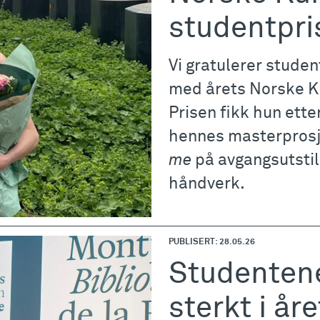
studentpri
Vi gratulerer studen
med årets Norske K
Prisen fikk hun ette
hennes masterpros
me
på avgangsutstill
håndverk.
PUBLISERT: 28.05.26
Studentene
sterkt i åre