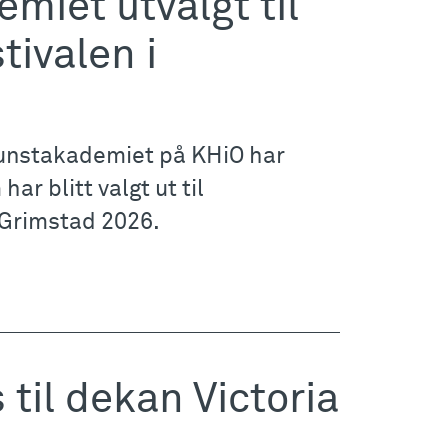
miet utvalgt til
tivalen i
Kunstakademiet på KHiO har
har blitt valgt ut til
i Grimstad 2026.
til dekan Victoria