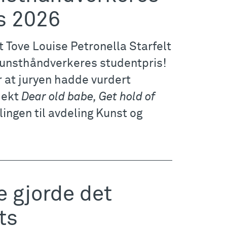
s 2026
t Tove Louise Petronella Starfelt
unsthåndverkeres studentpris!
r at juryen hadde vurdert
jekt
Dear old babe, Get hold of
ingen til avdeling Kunst og
 gjorde det
ts