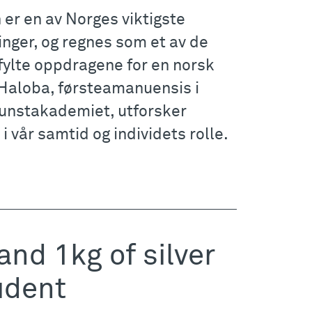
n er en av Norges viktigste
inger, og regnes som et av de
efylte oppdragene for en norsk
Haloba, førsteamanuensis i
unstakademiet, utforsker
i vår samtid og individets rolle.
 and 1kg of silver
udent