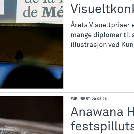
Visueltkon
Årets Visueltpriser er
mange diplomer til s
illustrasjon ved Kun
PUBLISERT: 20.05.26
Anawana Ha
festspilluts