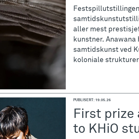
Festspillutstillinge
samtidskunstutstill
aller mest prestisj
kunstner. Anawana 
samtidskunst ved K
koloniale strukturer 
PUBLISERT: 19.05.26
First prize
to KHiO st