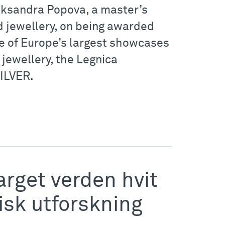
eksandra Popova, a master’s
d jewellery, on being awarded
ne of Europe’s largest showcases
 jewellery, the Legnica
SILVER.
arget verden hvit
isk utforskning