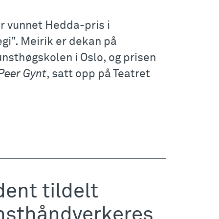
ar vunnet Hedda-pris i
gi". Meirik er dekan på
nsthøgskolen i Oslo, og prisen
Peer Gynt
, satt opp på Teatret
ent tildelt
nsthåndverkeres