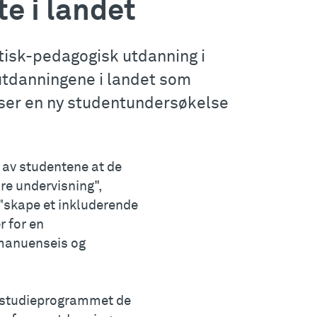
e i landet
tisk-pedagogisk utdanning i
utdanningene i landet som
viser en ny studentundersøkelse
 av studentene at de
re undervisning",
g "skape et inkluderende
r for en
amanuenseis og
ed studieprogrammet de