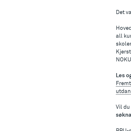
Det v
Hovedr
all k
skolen
Kjerst
NOKUT
Les o
Fremt
utdan
Vil d
søkna
PPU-r