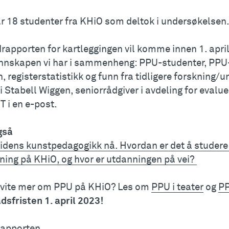
ar 18 studenter fra KHiO som deltok i undersøkelsen
apporten for kartleggingen vil komme innen 1. april 
unnskapen vi har i sammenheng: PPU-studenter, PPU-k
, registerstatistikk og funn fra tidligere forskning/u
i Stabell Wiggen, seniorrådgiver i avdeling for evalue
 i en e-post.
gså
idens kunstpedagogikk nå. Hvordan er det å studere
ning på KHiO, og hvor er utdanningen på vei?
u vite mer om PPU på KHiO? Les om
PPU i teater
og
PP
dsfristen 1. april 2023!
apporten