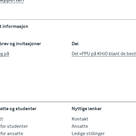
t informasjon
rev og invitasjoner
Del
eg på
Del «PPU på KHiO blant de best
atte og studenter
Nyttige lenker
tt
Kontakt
for studenter
Ansatte
for ansatte
Ledige stillinger