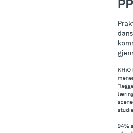
PP
Prak
dans
komm
gjen
KHiO 
mener
"legge
lærin
scene
studi
94% sv