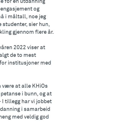
lse for en utdanning
e engasjement og
å i måltall, noe jeg
 studenter, sier hun,
kling gjennom flere år.
åren 2022 viser at
algt de to mest
for institusjoner med
n være at alle KHiOs
petanse i bunn, og at
 tillegg har vi jobbet
utdanning i samarbeid
heng med veldig god