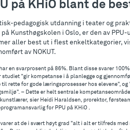
U på KHiO blant de best
tisk-pedagogisk utdanning i teater og prak
 på Kunsthøgskolen i Oslo, er den av PPU-
er aller best ut i flest enkeltkategorier, 
nomført av NOKUT.
har en svarprosent på 86%. Blant disse svarer 100%
 studiet "gir kompetanse i å planlegge og gjennomfø
 til rette for gode læringsprosesser hos elevene", o
gsmiljø". – Dette er helt sentrale kompetanseområde
kunstlærer, sier Heidi Haraldsen, prorektor, første
eprogramansvarlig for PPU på KHiO .
arer at de i svært høyt grad "alt i alt er tilfreds m