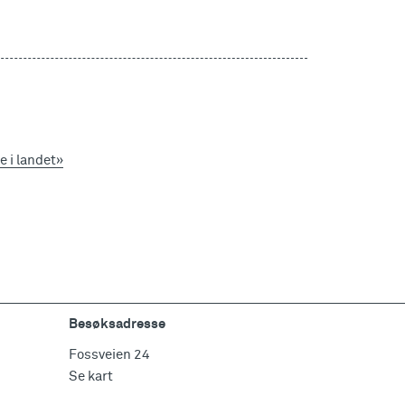
e i landet»
Besøksadresse
Fossveien 24
Se kart