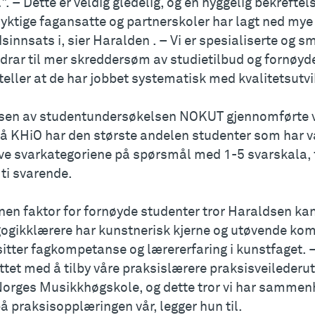
". – Dette er veldig gledelig, og en hyggelig bekrefte
yktige fagansatte og partnerskoler har lagt ned my
sinnsats i, sier Haralden . – Vi er spesialiserte og sm
idrar til mer skreddersøm av studietilbud og fornøyde
teller at de har jobbet systematisk med kvalitetsutvi
sen av studentundersøkelsen NOKUT gjennomførte v
å KHiO har den største andelen studenter som har v
ive svarkategoriene på spørsmål med 1-5 svarskala, 
ti svarende.
nen faktor for fornøyde studenter tror Haraldsen ka
ogikklærere har kunstnerisk kjerne og utøvende kom
itter fagkompetanse og lærererfaring i kunstfaget. – I
ttet med å tilby våre praksislærere praksisveileder
orges Musikkhøgskole, og dette tror vi har sammen
å praksisopplæringen vår, legger hun til.