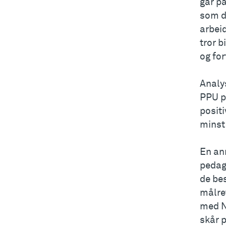
går på
som d
arbeid
tror b
og for
Analy
PPU p
posit
minst 
En an
pedag
de bes
målre
med N
skår p