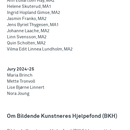
Ann Edvartsen Hay, MA2
Helene Skuterud, MA1
Ingrid Hopland Gimse, MA2
Jasmin Franko, MA2
Jens Byriel Thygesen, MA1
Johanne Laache, MA2
Linn Svensson, MA2
Quin Scholten, MA2
Vilma Edit Linnea Lundholm, MA2
Jury 2024-25
Maria Brinch
Mette Tronvoll
Lise Bjørne Linnert
Nora Joung
Om Bildende Kunstneres Hjelpefond (BKH)