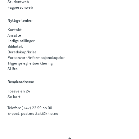
Studentweb
Fagpersonweb
Nyttige lenker
Kontakt
Ansatte
Ledige stillinger
Bibliotek
Beredskap/krise
Personvern/informasjonskapsler
Tilgjengelegheitserklæring
Si ifra
Besøksadresse
Fossveien 24
Se kart
Telefon:
(+47) 22 99 55 00
E-post:
postmottak@khio.no