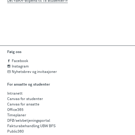
Del «BKH-stipend til 18 studenter!»
Følg oss
Facebook
Instagram
Nyhetsbrev og invitasjoner
For ansatte og studenter
Intranett
Canvas for studenter
Canvas for ansatte
Office365
Timeplaner
DFØ/selvbetjeningsportal
Fakturabehandling UBW BFS
Public360