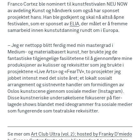
Franco Cortez ble nominert til kunstfestivalen NEU NOW
av avdeling Kunst og håndverk som også har sponset
prosjektet hans. Han ble godkjent og skal nå altså åpne
festivalen, som er sponset av
ELIA
, der målet er å fremme
samarbeid innen kunstutdanning rundt om i Europa.
– Jeg er nettopp blitt ferdig med min mastergrad i
Medium- og materialbasert kunst, her brukte jeg de
fantastiske tilgjengelige fasilitetene til å gjennomføre mine
produksjoner av kulisser og rekvisitter som jeg brukte i
prosjektene «Live Arts» og «FearTV», to prosjekter jeg
jobbet intenst med det siste året; et lokalt sosialt
arrangement og sistnevnte handler om formidlingen av
Oslos kunstscene gjennom sosiale medier (Instagram).
Disse kunstneriske undersøkelsene fokuserer på fler-
lagede shows blandet med ideogrammer fra sosiale medier
som fungerende som teatralske rekvisitter.
Se mer om
Art Club Ultra (vol. 2); hosted by Franky D'miedo