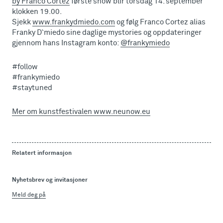
by Franco Cortez
første show blir torsdag 14. september
klokken 19.00.
Sjekk
www.frankydmiedo.com
og følg Franco Cortez alias
Franky D`miedo sine daglige mystories og oppdateringer
gjennom hans Instagram konto:
@frankymiedo
#follow
#frankymiedo
#staytuned
Mer om kunstfestivalen www.neunow.eu
Relatert informasjon
Nyhetsbrev og invitasjoner
Meld deg på