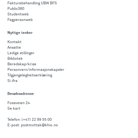
Fakturabehandling UBW BFS
Public360
Studentweb
Fagpersonweb
Nyttige lenker
Kontakt
Ansatte
Ledige stillinger
Bibliotek
Beredskap/krise
Personvern/informasjonskapsler
Tilgjengelegheitserklæring
Si ifra
Besøksadresse
Fossveien 24
Se kart
Telefon:
(+47) 22 99 55 00
E-post:
postmottak@khio.no