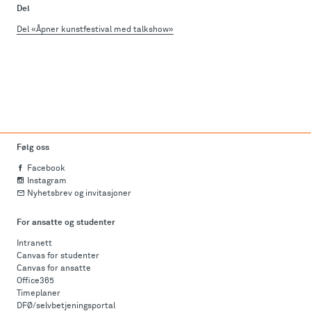
Del
Del «Åpner kunstfestival med talkshow»
Følg oss
Facebook
Instagram
Nyhetsbrev og invitasjoner
For ansatte og studenter
Intranett
Canvas for studenter
Canvas for ansatte
Office365
Timeplaner
DFØ/selvbetjeningsportal