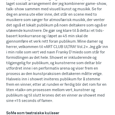
laget sosialt arrangement der jeg kombinerer game-show,
talk-show sammen med visuell kunst og musikk. Se for
deg en arena ute eller inne, det står en scene med to
musikere som sørger for atmosfærisk musikk, der venter
det også et lokalt publikum på noen deltakere som også er
utøvende kunstnere. De gjør seg klare til å delta i et tids-
basert konkurranse og i løpet av 45 min skal de
gjennomføre et verk rett foran publikum. Mine damer og
herrer, velkommen til «ART CLUB ULTRA! Vol.2». Jeg går inn
i min rolle som vert ved navn Franky D`miedo som står for
formidlingen av det hele. Showet er inkluderende og
tilgjengelig for publikum, og kunstnerne som deltar blir
utfordret inne i en performativ arena og viser frem en
prosess av den kunstpraksisen deltakeren måtte velge.
Halvveis inn i showet inviteres publikum for å stemme
frem en vinner, etter at runden er ferdig blir det rom for en
liten «talk» om prosessen mellom vert, kunstner og
publikum og til slutt krones det en vinner av showet med
sine «15 seconds of fame».
SoMe som teatralske kulisser