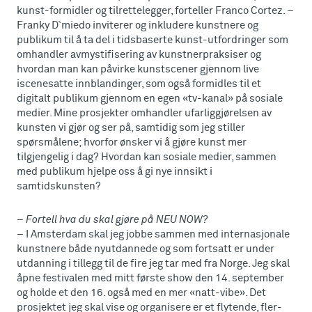
kunst-formidler og tilrettelegger, forteller Franco Cortez. –
Franky D`miedo inviterer og inkludere kunstnere og
publikum til å ta del i tidsbaserte kunst-utfordringer som
omhandler avmystifisering av kunstnerpraksiser og
hvordan man kan påvirke kunstscener gjennom live
iscenesatte innblandinger, som også formidles til et
digitalt publikum gjennom en egen «tv-kanal» på sosiale
medier. Mine prosjekter omhandler ufarliggjørelsen av
kunsten vi gjør og ser på, samtidig som jeg stiller
spørsmålene; hvorfor ønsker vi å gjøre kunst mer
tilgjengelig i dag? Hvordan kan sosiale medier, sammen
med publikum hjelpe oss å gi nye innsikt i
samtidskunsten?
– Fortell hva du skal gjøre på NEU NOW?
– I Amsterdam skal jeg jobbe sammen med internasjonale
kunstnere både nyutdannede og som fortsatt er under
utdanning i tillegg til de fire jeg tar med fra Norge. Jeg skal
åpne festivalen med mitt første show den 14. september
og holde et den 16. også med en mer «natt-vibe». Det
prosjektet jeg skal vise og organisere er et flytende, fler-