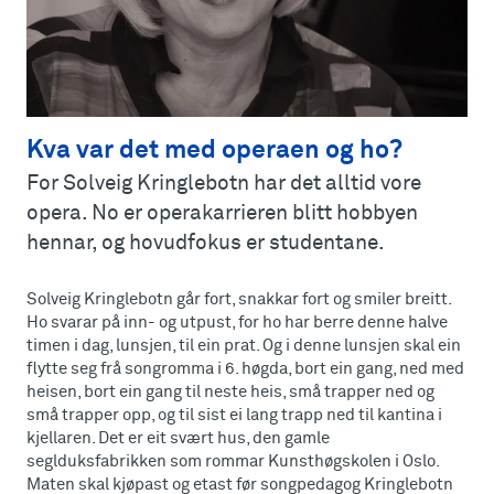
Kva var det med operaen og ho?
For Solveig Kringlebotn har det alltid vore
opera. No er operakarrieren blitt hobbyen
hennar, og hovudfokus er studentane.
Solveig Kringlebotn går fort, snakkar fort og smiler breitt.
Ho svarar på inn- og utpust, for ho har berre denne halve
timen i dag, lunsjen, til ein prat. Og i denne lunsjen skal ein
flytte seg frå songromma i 6. høgda, bort ein gang, ned med
heisen, bort ein gang til neste heis, små trapper ned og
små trapper opp, og til sist ei lang trapp ned til kantina i
kjellaren. Det er eit svært hus, den gamle
seglduksfabrikken som rommar Kunsthøgskolen i Oslo.
Maten skal kjøpast og etast før songpedagog Kringlebotn