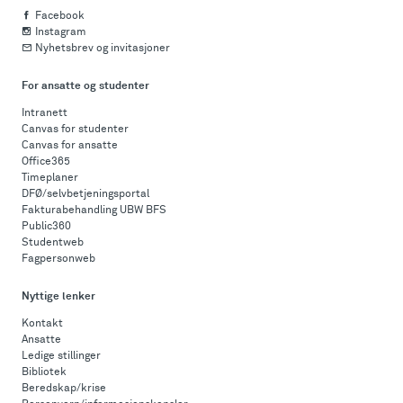
Facebook
Instagram
Nyhetsbrev og invitasjoner
For ansatte og studenter
Intranett
Canvas for studenter
Canvas for ansatte
Office365
Timeplaner
DFØ/selvbetjeningsportal
Fakturabehandling UBW BFS
Public360
Studentweb
Fagpersonweb
Nyttige lenker
Kontakt
Ansatte
Ledige stillinger
Bibliotek
Beredskap/krise