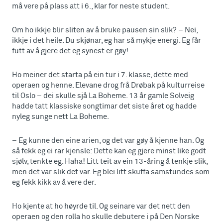
må vere på plass att i 6., klar for neste student.
Om ho ikkje blir sliten av å bruke pausen sin slik? – Nei,
ikkje i det heile. Du skjønar, eg har så mykje energi. Eg får
futt av å gjere det eg synest er gøy!
Ho meiner det starta på ein tur i 7. klasse, dette med
operaen og henne. Elevane drog frå Drøbak på kulturreise
til Oslo – dei skulle sjå La Boheme. 13 år gamle Solveig
hadde tatt klassiske songtimar det siste året og hadde
nyleg sunge nett La Boheme.
– Eg kunne den eine arien, og det var gøy å kjenne han. Og
så fekk eg ei rar kjensle: Dette kan eg gjere minst like godt
sjølv, tenkte eg. Haha! Litt teit av ein 13-åring å tenkje slik,
men det var slik det var. Eg blei litt skuffa samstundes som
eg fekk kikk av å vere der.
Ho kjente at ho høyrde til. Og seinare var det nett den
operaen og den rolla ho skulle debutere i på Den Norske