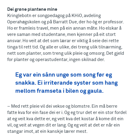
Dei grøne plantene mine
Kringlebotn er songpedagog på KHiO, avdeling
Operahøgskolen og på Barratt Due, der ho òg er professor.
Ho er framleis travel, men på ein annan måte. Ho elskar å
vere saman med studentane, men kjenner på eit stort
ansvar. Ho veit at det som lærar er viktig å seie dei rette
tinga til rett tid. Og alle er ulike, dei treng ulik tilnærming,
nett som planter, som treng ulik pleie og omsorg. Det gjeld
for planter og operastudentar, ingen skilnad der.
Eg var ein sånn unge som song før eg
snakka. Ei irriterande syster som hang
mellom framseta i bilen og gaula.
– Med rett pleie vil dei vekse og blomstre. Ein må berre
fatte kva for ein fase dei er i. Og eg trur det er ein stor fordel
at eg veit kva dette er, eg veit kva det kostar å kome dit ein
vil, og veit at vegen dit er lang. Og eg veit at det er når ein
stangar imot, at ein kanskje lærer mest.