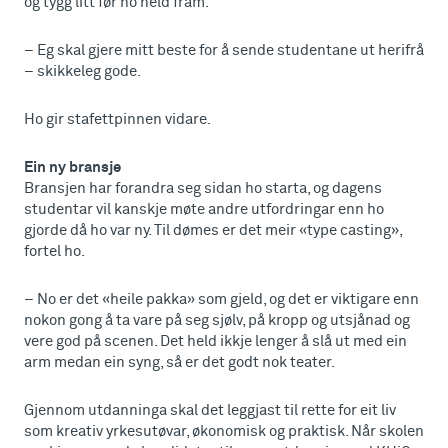
og tygg litt før ho held fram.
– Eg skal gjere mitt beste for å sende studentane ut herifrå
– skikkeleg gode.
Ho gir stafettpinnen vidare.
Ein ny bransje
Bransjen har forandra seg sidan ho starta, og dagens
studentar vil kanskje møte andre utfordringar enn ho
gjorde då ho var ny. Til dømes er det meir «type casting»,
fortel ho.
– No er det «heile pakka» som gjeld, og det er viktigare enn
nokon gong å ta vare på seg sjølv, på kropp og utsjånad og
vere god på scenen. Det held ikkje lenger å slå ut med ein
arm medan ein syng, så er det godt nok teater.
Gjennom utdanninga skal det leggjast til rette for eit liv
som kreativ yrkesutøvar, økonomisk og praktisk. Når skolen