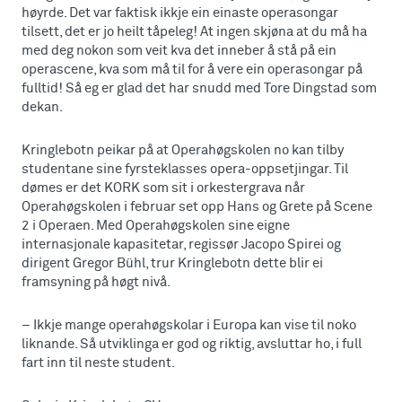
høyrde. Det var faktisk ikkje ein einaste operasongar
tilsett, det er jo heilt tåpeleg! At ingen skjøna at du må ha
med deg nokon som veit kva det inneber å stå på ein
operascene, kva som må til for å vere ein operasongar på
fulltid! Så eg er glad det har snudd med Tore Dingstad som
dekan.
Kringlebotn peikar på at Operahøgskolen no kan tilby
studentane sine fyrsteklasses opera-oppsetjingar. Til
dømes er det KORK som sit i orkestergrava når
Operahøgskolen i februar set opp Hans og Grete på Scene
2 i Operaen. Med Operahøgskolen sine eigne
internasjonale kapasitetar, regissør Jacopo Spirei og
dirigent Gregor Bühl, trur Kringlebotn dette blir ei
framsyning på høgt nivå.
– Ikkje mange operahøgskolar i Europa kan vise til noko
liknande. Så utviklinga er god og riktig, avsluttar ho, i full
fart inn til neste student.