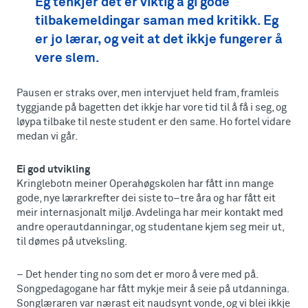
Eg tenkjer det er viktig å gi gode
tilbakemeldingar saman med kritikk. Eg
er jo lærar, og veit at det ikkje fungerer å
vere slem.
Pausen er straks over, men intervjuet held fram, framleis
tyggjande på bagetten det ikkje har vore tid til å få i seg, og
løypa tilbake til neste student er den same. Ho fortel vidare
medan vi går.
Ei god utvikling
Kringlebotn meiner Operahøgskolen har fått inn mange
gode, nye lærarkrefter dei siste to–tre åra og har fått eit
meir internasjonalt miljø. Avdelinga har meir kontakt med
andre operautdanningar, og studentane kjem seg meir ut,
til dømes på utveksling.
– Det hender ting no som det er moro å vere med på.
Songpedagogane har fått mykje meir å seie på utdanninga.
Songlæraren var nærast eit naudsynt vonde, og vi blei ikkje