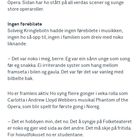
Opera. Sidan har ho stått på all verdas scener og sunge
store operaroller.
Ingen førebilete
Solveig Kringlebotn hadde ingen førebilete i musikken,
ingen ho så opp til, ingen i familien som dreiv med noko
liknande.
– Det var noko i meg, berre. Eg var ein sånn unge som song
før eg snakka. Ei irriterande syster som hang mellom
framseta i bilen og gaula. Det var før det var vanleg med
bilbelte bak.
Ho er framleis aktiv. Ho syng fleire gonger i veka rolla som
Carlotta i Andrew Lloyd Webbers musikal Phantom of the
Opera, som blir spelt for første gong i Noreg.
– Det er hobbyen min, det no. Det å syngje på Folketeateret
er noko eg gjer ved sida av det andre. Det må skje på fritida.
For hovudfokuset no er studentane.