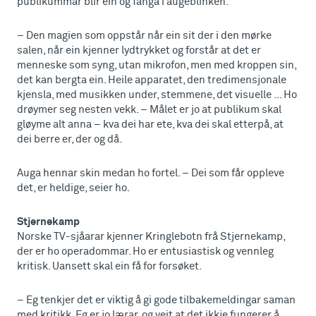
publikummar blir ein òg fanga i augeblinken.
– Den magien som oppstår når ein sit der i den mørke
salen, når ein kjenner lydtrykket og forstår at det er
menneske som syng, utan mikrofon, men med kroppen sin,
det kan bergta ein. Heile apparatet, den tredimensjonale
kjensla, med musikken under, stemmene, det visuelle ... Ho
drøymer seg nesten vekk. – Målet er jo at publikum skal
gløyme alt anna – kva dei har ete, kva dei skal etterpå, at
dei berre er, der og då.
Auga hennar skin medan ho fortel. – Dei som får oppleve
det, er heldige, seier ho.
Stjernekamp
Norske TV-sjåarar kjenner Kringlebotn frå Stjernekamp,
der er ho operadommar. Ho er entusiastisk og vennleg
kritisk. Uansett skal ein få for forsøket.
– Eg tenkjer det er viktig å gi gode tilbakemeldingar saman
med kritikk. Eg er jo lærar, og veit at det ikkje fungerer å