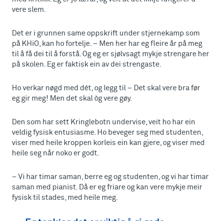
vere slem.
Det er i grunnen same oppskrift under stjernekamp som
på KHiO, kan ho fortelje. – Men her har eg fleire år på meg
til å få dei til å forstå. Og eg er sjølvsagt mykje strengare her
på skolen. Eg er faktisk ein av dei strengaste.
Ho verkar nøgd med dét, og legg til – Det skal vere bra før
eg gir meg! Men det skal òg vere gøy.
Den som har sett Kringlebotn undervise, veit ho har ein
veldig fysisk entusiasme. Ho beveger seg med studenten,
viser med heile kroppen korleis ein kan gjere, og viser med
heile seg når noko er godt.
– Vi har timar saman, berre eg og studenten, og vi har timar
saman med pianist. Då er eg friare og kan vere mykje meir
fysisk til stades, med heile meg.