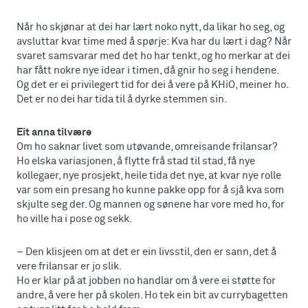
Når ho skjønar at dei har lært noko nytt, da likar ho seg, og
avsluttar kvar time med å spørje: Kva har du lært i dag? Når
svaret samsvarar med det ho har tenkt, og ho merkar at dei
har fått nokre nye idear i timen, då gnir ho seg i hendene.
Og det er ei privilegert tid for dei å vere på KHiO, meiner ho.
Det er no dei har tida til å dyrke stemmen sin.
Eit anna tilvære
Om ho saknar livet som utøvande, omreisande frilansar?
Ho elska variasjonen, å flytte frå stad til stad, få nye
kollegaer, nye prosjekt, heile tida det nye, at kvar nye rolle
var som ein presang ho kunne pakke opp for å sjå kva som
skjulte seg der. Og mannen og sønene har vore med ho, for
ho ville ha i pose og sekk.
– Den klisjeen om at det er ein livsstil, den er sann, det å
vere frilansar er jo slik.
Ho er klar på at jobben no handlar om å vere ei støtte for
andre, å vere her på skolen. Ho tek ein bit av currybagetten