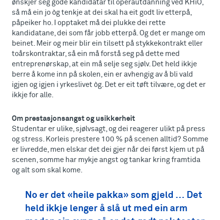
ønskjer seg gode kandidatar til operautdanning ved KHiO,
så må ein jo òg tenkje at dei skal ha eit godt liv etterpå,
påpeiker ho. I opptaket må dei plukke dei rette
kandidatane, dei som får jobb etterpå. Og det er mange om
beinet. Meir og meir blir ein tilsett på stykkekontrakt eller
toårskontraktar, så ein må forstå seg på dette med
entreprenørskap, at ein må selje seg sjølv. Det held ikkje
berre å kome inn på skolen, ein er avhengig av å bli vald
igjen og igjen i yrkeslivet òg. Det er eit tøft tilvære, og det er
ikkje for alle.
Om prestasjonsangst og usikkerheit
Studentar er ulike, sjølvsagt, og dei reagerer ulikt på press
og stress. Korleis prestere 100 % på scenen alltid? Somme
er livredde, men elskar det dei gjer når dei først kjem ut på
scenen, somme har mykje angst og tankar kring framtida
og alt som skal kome.
No er det «heile pakka» som gjeld … Det
held ikkje lenger å slå ut med ein arm