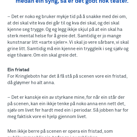
medan ein syng, så er det godt nok teater.
– Det er noko eg bruker mykje tid på å snakke med dei om,
at dei skal vite kva dei går til og kva dei skal, og dei skal
kjenne seg trygge. Og eg legg ikkje skjul på at ein skal ha
sterk mental helse for å greie det. Samtidig er jo mange
kunstnarar litt «sarte sjeler». Vi skal jo vere sårbare, vi skal
grine litt. Samtidig må ein kjenne ein tryggleik i seg sjølv og
eige tilvære. Om ein skal greie det.
Ein fristad
For Kringlebotn har det å få stå på scenen vore ein fristad,
då gløymer ho alt anna.
– Det er kanskje ein av styrkane mine, for når ein står der
på scenen, kan ein ikkje tenke på noko anna enn nett det,
sjølv om livet fer hardt med ein i periodar. Så jobben har for
meg faktisk vore ei hjelp gjennom livet.
Men ikkje berre på scenen er opera ein fristad, som