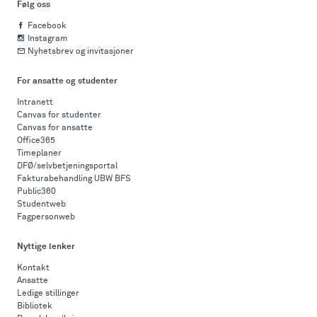
Følg oss
Facebook
Instagram
Nyhetsbrev og invitasjoner
For ansatte og studenter
Intranett
Canvas for studenter
Canvas for ansatte
Office365
Timeplaner
DFØ/selvbetjeningsportal
Fakturabehandling UBW BFS
Public360
Studentweb
Fagpersonweb
Nyttige lenker
Kontakt
Ansatte
Ledige stillinger
Bibliotek