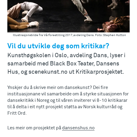
Illustrasjonsbilde fra Vårforestilling 2017,avdeling Dans. Foto: Stephen Hutton
Vil du utvikle deg som kritikar?
Kunsthøgskolen i Oslo, avdeling Dans, lyser i
samarbeid med Black Box Teater, Dansens
Hus, og scenekunst.no ut Kritikarprosjektet.
Ynskjer du å skrive meir om dansekunst? Dei fire
instituasjonane vil samarbeide om å styrke situasjonen for
dansekritikk i Noreg og til våren inviterer vi 8-10 kritikarar
til å delta i eit nytt prosjekt støtta av Norsk kulturråd og
Fritt Ord.
Les meir om prosjektet på
dansenshus.no