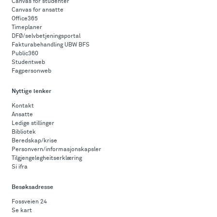
Canvas for studenter
Canvas for ansatte
Office365
Timeplaner
DFØ/selvbetjeningsportal
Fakturabehandling UBW BFS
Public360
Studentweb
Fagpersonweb
Nyttige lenker
Kontakt
Ansatte
Ledige stillinger
Bibliotek
Beredskap/krise
Personvern/informasjonskapsler
Tilgjengelegheitserklæring
Si ifra
Besøksadresse
Fossveien 24
Se kart