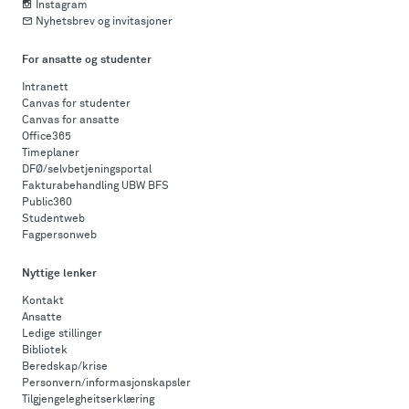
Instagram
Nyhetsbrev og invitasjoner
For ansatte og studenter
Intranett
Canvas for studenter
Canvas for ansatte
Office365
Timeplaner
DFØ/selvbetjeningsportal
Fakturabehandling UBW BFS
Public360
Studentweb
Fagpersonweb
Nyttige lenker
Kontakt
Ansatte
Ledige stillinger
Bibliotek
Beredskap/krise
Personvern/informasjonskapsler
Tilgjengelegheitserklæring