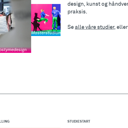
design, kunst og håndver
praksis.
Se
alle våre studier
, elle
Masterstudium i dans
kostymedesign
Bachelorstudium i mediu
LLING
STUDIESTART