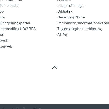
for ansatte
Ledige stillinger
365
Bibliotek
aner
Beredskap/krise
vbetjeningsportal
Personvern/informasjonskapsl
abehandling UBW BFS
Tilgjengelegheitserklæring
360
Si ifra
tweb
sonweb