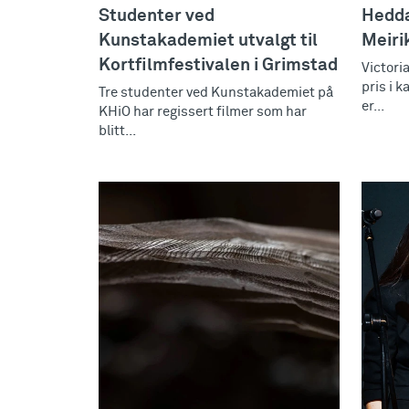
Studenter ved
Hedda
Kunstakademiet utvalgt til
Meiri
Kortfilmfestivalen i Grimstad
Victori
pris i k
Tre studenter ved Kunstakademiet på
er...
KHiO har regissert filmer som har
blitt...