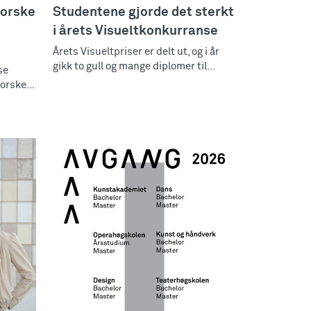
Norske
Studentene gjorde det sterkt
i årets Visueltkonkurranse
Årets Visueltpriser er delt ut, og i år
gikk to gull og mange diplomer til...
se
orske...