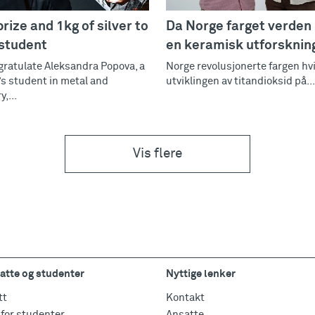
prize and 1kg of silver to
Da Norge farget verden 
student
en keramisk utforsknin
ratulate Aleksandra Popova, a
Norge revolusjonerte fargen hv
s student in metal and
utviklingen av titandioksid på...
y,...
Vis flere
atte og studenter
Nyttige lenker
tt
Kontakt
for studenter
Ansatte