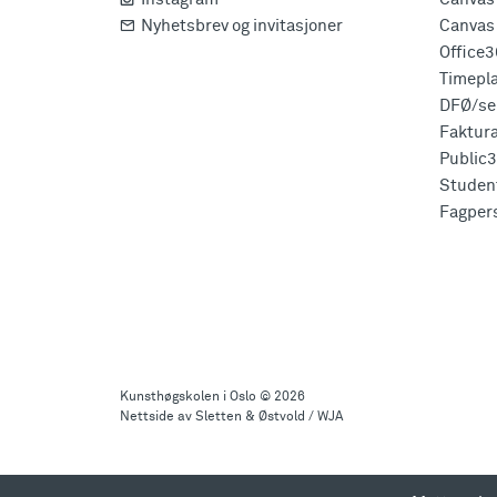
Nyhetsbrev og invitasjoner
Canvas 
Office
Timepl
DFØ/sel
Faktur
Public
Studen
Fagper
Til
toppen
Kunsthøgskolen i Oslo
© 2026
Nettside av Sletten & Østvold / WJA