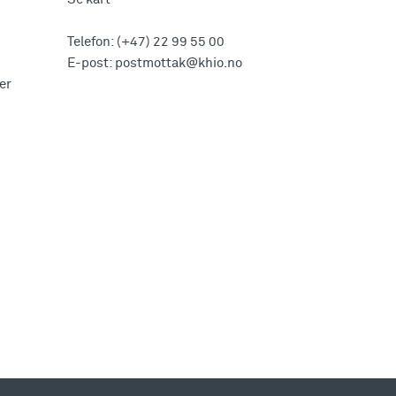
Telefon:
(+47) 22 99 55 00
E-post:
postmottak@khio.no
er