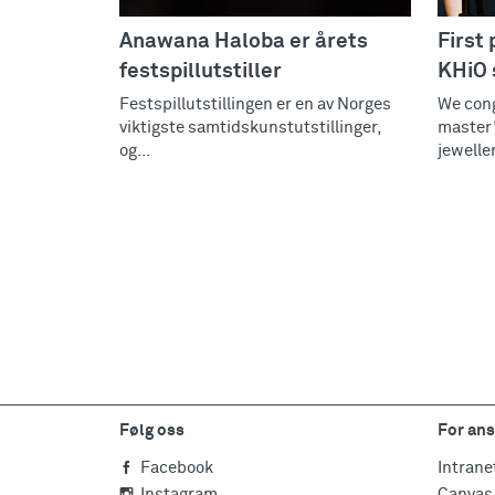
Anawana Haloba er årets
First 
festspillutstiller
KHiO 
Festspillutstillingen er en av Norges
We cong
viktigste samtidskunstutstillinger,
master’
og...
jeweller
Følg oss
For ans
Facebook
Intrane
Instagram
Canvas 