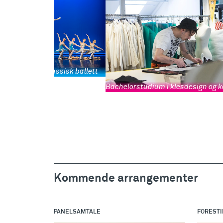
lorstudium i klassisk ballett
Bachelorstudium i klesdesign og 
Kommende arrangementer
PANELSAMTALE
FORESTI