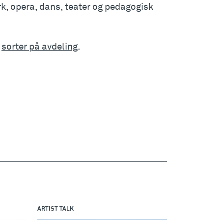
k, opera, dans, teater og pedagogisk
r
sorter på avdeling
.
Bachelorstudium i billedkunst
Pr
m- og materialbasert kunst
ARTIST TALK