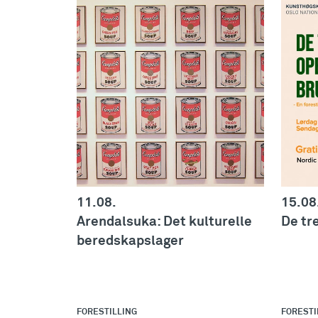
11.08.
15.08
Arendalsuka: Det kulturelle
De tr
beredskapslager
FORESTILLING
FORESTI