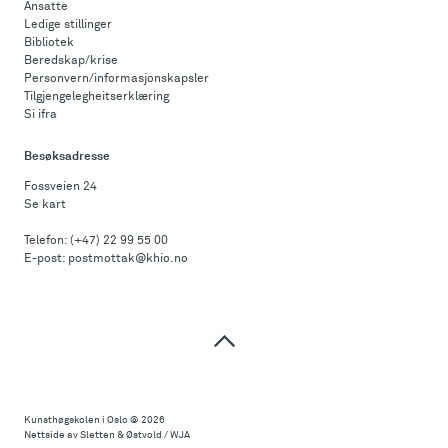
Ansatte
Ledige stillinger
Bibliotek
Beredskap/krise
Personvern/informasjonskapsler
Tilgjengelegheitserklæring
Si ifra
Besøksadresse
Fossveien 24
Se kart
Telefon:
(+47) 22 99 55 00
E-post:
postmottak@khio.no
Til
toppen
Kunsthøgskolen i Oslo
© 2026
Nettside av Sletten & Østvold / WJA