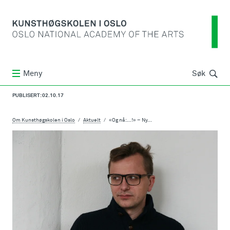
Søk
Meny
Søk
PUBLISERT: 02.10.17
Om Kunsthøgskolen i Oslo
Aktuelt
«Og nå:...!» – Ny...