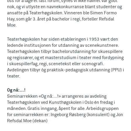
oss for å lage et fast forum, synes vi ikke navnet var godt
nok, og vi utlyste en navnekonkurranse blant studenter og
ansatte på Teaterhøgskolen. Vinneren ble Simen Formo
Hay, som går 3. året på bachelor i regi, forteller Refsdal
Moe.
Teaterhøgskolen har siden etableringen i 1953 vært den
ledende institusjonen for utdanning av scenekunstnere.
Teaterhøgskolen tilbyr bachelorutdanning for skuespillere
og regissører, og et masterstudium i teater med fordypning
i skuespillerfag, regi, scenetekst eller scenografi.
Avdelingen tilbyr òg praktisk-pedagogisk utdanning (PPU) i
teater.
Og nå:…!
Seminarrekken «Og nå:…!» arrangeres av avdeling
Teaterhøgskolen ved Kunsthøgskolen i Oslo én fredag i
måneden. Gratis inngang, åpent for alle. Arbeidsgruppen
for seminarrekken er: Ingeborg Røsberg (konsulent) og Jon
Refsdal Moe (dekan)