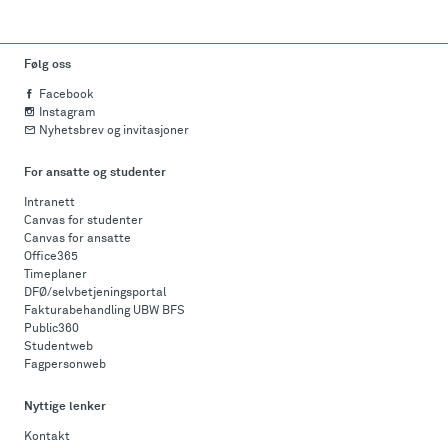
Følg oss
Facebook
Instagram
Nyhetsbrev og invitasjoner
For ansatte og studenter
Intranett
Canvas for studenter
Canvas for ansatte
Office365
Timeplaner
DFØ/selvbetjeningsportal
Fakturabehandling UBW BFS
Public360
Studentweb
Fagpersonweb
Nyttige lenker
Kontakt