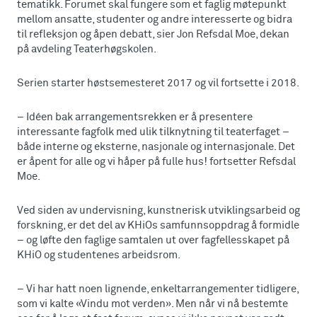
tematikk. Forumet skal fungere som et faglig møtepunkt
mellom ansatte, studenter og andre interesserte og bidra
til refleksjon og åpen debatt, sier Jon Refsdal Moe, dekan
på avdeling Teaterhøgskolen.
Serien starter høstsemesteret 2017 og vil fortsette i 2018.
– Idéen bak arrangementsrekken er å presentere
interessante fagfolk med ulik tilknytning til teaterfaget –
både interne og eksterne, nasjonale og internasjonale. Det
er åpent for alle og vi håper på fulle hus! fortsetter Refsdal
Moe.
Ved siden av undervisning, kunstnerisk utviklingsarbeid og
forskning, er det del av KHiOs samfunnsoppdrag å formidle
– og løfte den faglige samtalen ut over fagfellesskapet på
KHiO og studentenes arbeidsrom.
– Vi har hatt noen lignende, enkeltarrangementer tidligere,
som vi kalte «Vindu mot verden». Men når vi nå bestemte