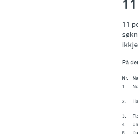
11
11 p
søkn
ikkje
På den
Nr.
Na
1.
No
2.
Ha
3.
Fl
4.
Un
5.
Da