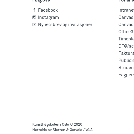
Følg oss
For ans
Facebook
Intrane
Instagram
Canvas 
Nyhetsbrev og invitasjoner
Canvas 
Office
Timepl
DFØ/sel
Faktur
Public
Studen
Fagper
Til
toppen
Kunsthøgskolen i Oslo
© 2026
Nettside av Sletten & Østvold / WJA