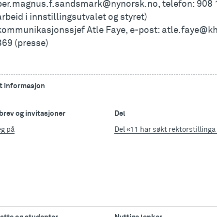
per.magnus.f.sandsmark@nynorsk.no, telefon: 908 
arbeid i innstillingsutvalet og styret)
kommunikasjonssjef Atle Faye, e-post: atle.faye@khi
369 (presse)
t informasjon
rev og invitasjoner
Del
eg på
Del «11 har søkt rektorstilling