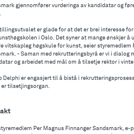
mark gjennomfører vurderinga av kandidatar og føreb
.
tillingsutvalet er glade for at det er brei interesse fo
nsthøgskolen i Oslo. Det syner at mange ønskjer å u
de vitskapleg høgskule for kunst, seier styremedlem
mark. - Saman med rekrutteringsbyrå er vi i dialog 
atar og arbeidet med mål om å tilsetje rektor i vinte
Delphi er engasjert til å bistå i rekrutteringsproses
 er tilsetjingsorgan.
akt
styremedlem Per Magnus Finnanger Sandsmark, e-p