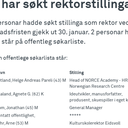
 har søkt rektorstillin
ersonar hadde søkt stillinga som rektor ve
adsfristen gjekk ut 30. januar. 2 personar 
 står på offentleg søkarliste.
 offentlege søkarlista står:
vn
Stilling
tland, Helge Andreas Pareli (43) M
Head of NORCE Academy - HR
Norwegian Research Centre
aland, Agnete G. (62) K
Ideutvikler, manusforfatter,
produsent, skuespiller i eget
om, Jonathan (45) M
General Manager
ntatt offentlighet,
*****
hr, Arne (53) M
Kulturskolerektor Eidsvoll