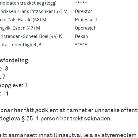
ndidaten trukket seg (logg)
*****
nriksen, Hans Pitzschker (57) M
Direktør
dal, Nils Harald (58) M
Professor II
ngvik, Espen (47) M
Operasjef
ristensen-Scheel, Boel (44) K
Dekan
ntatt offentlighet, K
*****
sfordeling
e: 3
 7
oppgjeve: 1
: 11
onar har fått godkjent at namnet er unnateke offentle
leglova § 25. 1 person har trekt søknaden.
reitt samansett innstillingsutval leia av styremedl