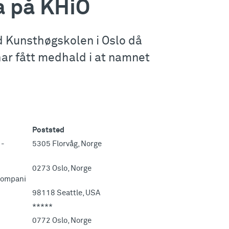
ga på KHiO
d Kunsthøgskolen i Oslo då
har fått medhald i at namnet
Poststed
 -
5305 Florvåg, Norge
0273 Oslo, Norge
 kompani
98118 Seattle, USA
*****
0772 Oslo, Norge