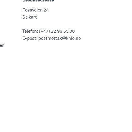
Besøksadresse
Fossveien 24
Se kart
Telefon:
(+47) 22 99 55 00
E-post:
postmottak@khio.no
er