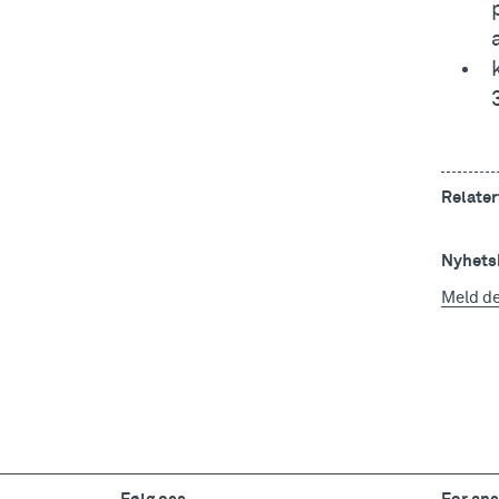
Relater
Nyhetsb
Meld d