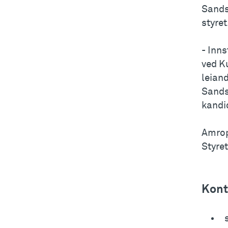
Sands
styret
- Inns
ved Ku
leian
Sands
kandid
Amrop 
Styret
Kont