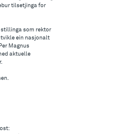
ur tilsetjinga for
r stillinga som rektor
tvikle ein nasjonalt
 Per Magnus
med aktuelle
r.
sen.
ost: