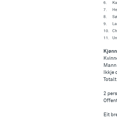
6.
Ka
7.
He
8.
Sø
9.
La
10.
Ch
11.
Un
Kjønn
Kvinn
Mann:
Ikkje 
Totalt
2 pers
Offent
Eit b