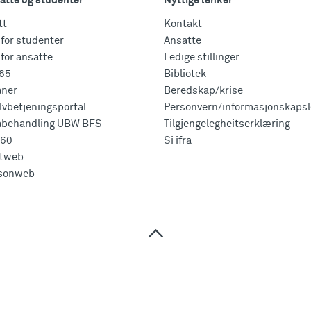
atte og studenter
Nyttige lenker
tt
Kontakt
for studenter
Ansatte
for ansatte
Ledige stillinger
365
Bibliotek
aner
Beredskap/krise
vbetjeningsportal
Personvern/informasjonskapsl
abehandling UBW BFS
Tilgjengelegheitserklæring
360
Si ifra
tweb
sonweb