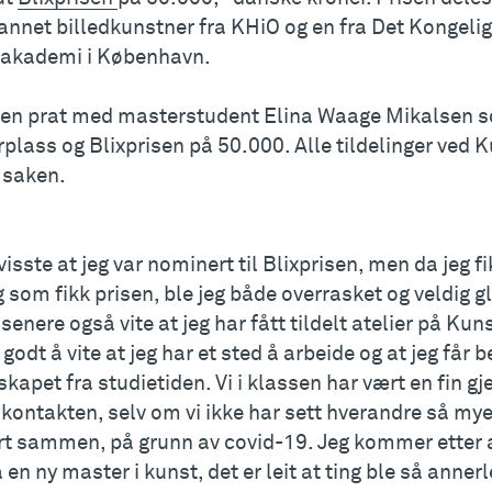
annet billedkunstner fra KHiO og en fra Det Kongeli
akademi i København.
k en prat med masterstudent Elina Waage Mikalsen s
rplass og Blixprisen på 50.000. Alle tildelinger ved
 saken.
visste at jeg var nominert til Blixprisen, men da jeg fi
g som fikk prisen, ble jeg både overrasket og veldig g
senere også vite at jeg har fått tildelt atelier på Ku
 godt å vite at jeg har et sted å arbeide og at jeg får
skapet fra studietiden. Vi i klassen har vært en fin g
kontakten, selv om vi ikke har sett hverandre så mye 
rt sammen, på grunn av covid-19. Jeg kommer etter a
ta en ny master i kunst, det er leit at ting ble så anne