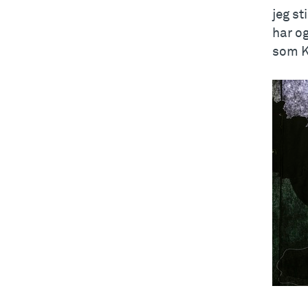
jeg st
har og
som K