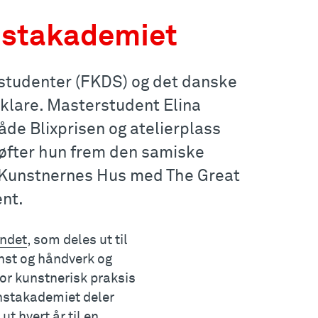
nstakademiet
nstudenter (FKDS) og det danske
 klare. Masterstudent Elina
de Blixprisen og atelierplass
løfter hun frem den samiske
 Kunstnernes Hus med The Great
ent.
ndet
, som deles ut til
nst og håndverk og
for kunstnerisk praksis
nstakademiet deler
t hvert år til en