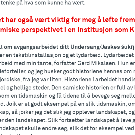
å tenke på hva som kunne ha vært.
t har også vært viktig for meg å løfte frem
miske perspektivet i en institusjon som K
ll om avgangsarbeidet ditt Undersang/Jaskes šuk
er en tekstilinstallasjon og et lydarbeid. Lydarbeidet h
beid med min tante, forfatter Gerd Mikalsen. Hun er
ieforteller, og jeg husker godt historiene hennes o
ordiske, fra jeg var liten. Historiene i arbeidet hand
l og hellige steder. Den samiske historien er full av
om en tidsmaskin og få tidene til å bevege seg mello
d. Joik er et godt eksempel på en slik tidsmaskin, om 
ap, så joiker jeg det slik jeg opplever landskapet, og 
er den landskapet. Slik fortsetter landskapet å leve 
dskapet skulle endre seg, slik det for eksempel ved fl