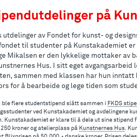
ipendutdelinger på Ku
s utdelinger av Fondet for kunst- og desig
-fondet til studenter på Kunstakademiet er
e Mikalsen er den lykkelige mottaker av bå
unstnernes Hus. I sitt eget avgangsarbeid 
ten, sammen med klassen har hun inntatt
ors for å bearbeide og lege tiden som stud
8 ble flere studentstipend slått sammen i
FKDS stipe
gsstudenter ved Kunstakademiet og avdelingene ku
. Kunstakademiet er klare til å dele ut sine stipend 
.250 kroner og atelierplass på
Kunstnernes Hus
. Ku
ut
Blixprisen
på 50.000,- danske kroner. Prisen deles u