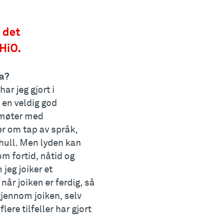
 det
HiO.
ŋa?
ar jeg gjort i
 en veldig god
m møter med
ler om tap av språk,
 hull. Men lyden kan
m fortid, nåtid og
jeg joiker et
når joiken er ferdig, så
gjennom joiken, selv
ere tilfeller har gjort