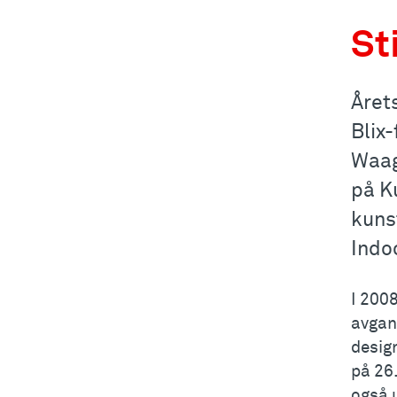
St
Året
Blix
Waag
på K
kuns
Indo
I 200
avgan
design
på 26
også 