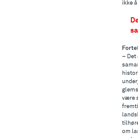
ikke 
De
sa
Forte
– Det 
samar
histor
underj
glemse
være s
fremti
landsk
tilhør
om lan