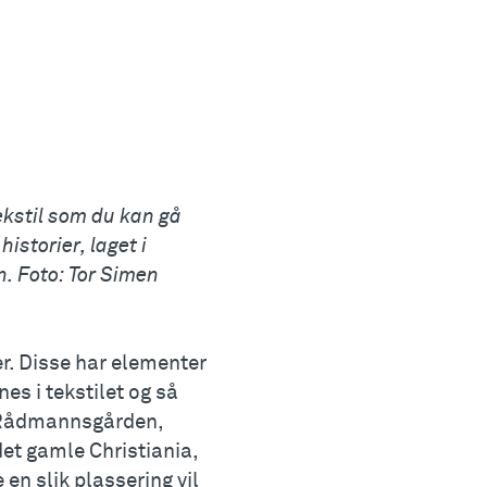
ekstil som du kan gå
istorier, laget i
. Foto: Tor Simen
ler. Disse har elementer
es i tekstilet og så
e Rådmannsgården,
det gamle Christiania,
en slik plassering vil