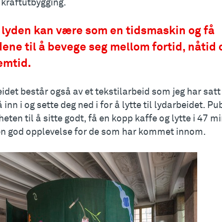
 kraftutbygging.
lyden kan være som en tidsmaskin og få
dene til å bevege seg mellom fortid, nåtid 
emtid.
idet består også av et tekstilarbeid som jeg har sat
 inn i og sette deg ned i for å lytte til lydarbeidet. P
eten til å sitte godt, få en kopp kaffe og lytte i 47 mi
en god opplevelse for de som har kommet innom.