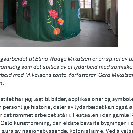
sarbeidet til Elina Waage Mikalsen er en spiral av t
 samtidig som det spilles av et lydarbeid med samiske h
beid med Mikalsens tante, forfatteren Gerd Mikalsen
n.
kstilet har jeg lagt til bilder, applikasjoner og symbo
 personlige historie, deler av lydarbeidet kan også an
er det rommet arbeidet står i. Festsalen i den gaml
r
Oslo kunstforening
, den eldste bevarte bygningen i 
 aura av nasjonsbyggende, kolonialisme. Ved å velge 