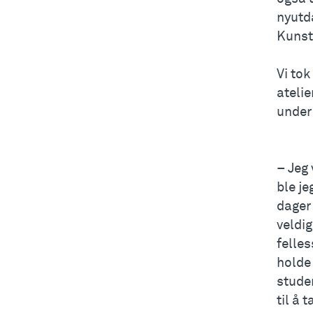
nyutd
Kunst
Vi to
atelie
under
– Jeg 
ble je
dager 
veldig
felles
holde 
stude
til å 