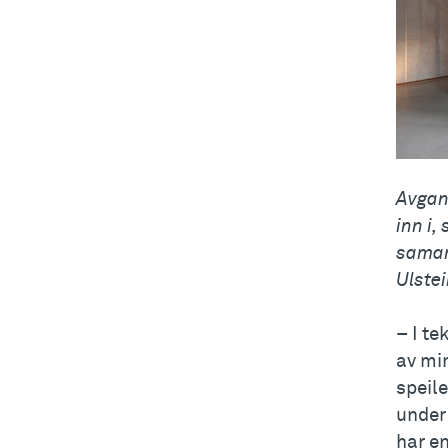
Avgang
inn i,
samar
Ulstei
– I te
av min
speil
unde
har en