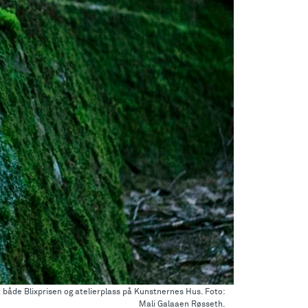
 både Blixprisen og atelierplass på Kunstnernes Hus. Foto:
Mali Galaaen Røsseth.