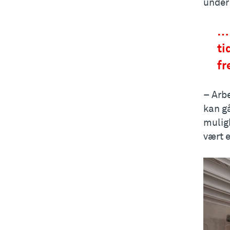
under
… 
ti
fr
– Arbe
kan gå
muligh
vært 