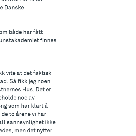
ge Danske
om både har fått
 Kunstakademiet finnes
kk vite at det faktisk
lad. Så fikk jeg noen
nstnernes Hus. Det er
 beholde noe av
jeng som har klart å
de to årene vi har
ll sannsynlighet ikke
rledes, men det nytter