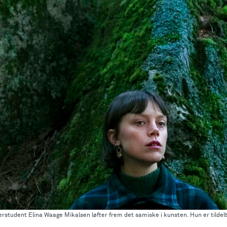
rstudent Elina Waage Mikalsen løfter frem det samiske i kunsten. Hun er tildelt