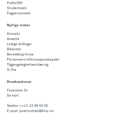
Public360
Studentweb
Fagpersonweb
Nyttige lenker
Kontakt
Ansatte
Ledige stillinger
Bibliotek
Beredskap/krise
Personvern/informasjonskapsler
Tilgjengelegheitserklæring
Si ifra
Besøksadresse
Fossveien 24
Se kart
Telefon:
(+47) 22 99 55 00
E-post:
postmottak@khio.no