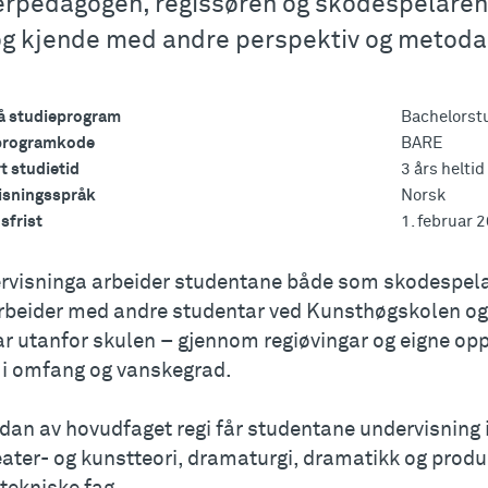
erpedagogen, regissøren og skodespelaren 
 òg kjende med andre perspektiv og metodar
på studieprogram
Bachelorstu
programkode
BARE
 studietid
3 års heltid
isningsspråk
Norsk
sfrist
1. februar 
ervisninga arbeider studentane både som skodespelar
beider med andre studentar ved Kunsthøgskolen og
ar utanfor skulen – gjennom regiøvingar og eigne op
 i omfang og vanskegrad.
idan av hovudfaget regi får studentane undervisning
teater- og kunstteori, dramaturgi, dramatikk og prod