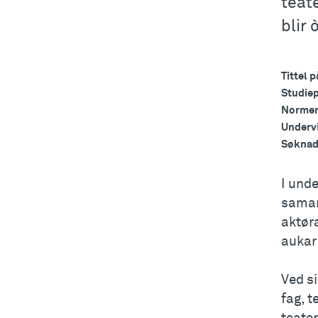
teat
blir
Tittel 
Studie
Normert
Underv
Søknad
I und
samar
aktør
aukar
Ved s
fag, 