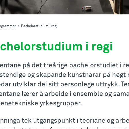
rogrammer
Bachelorstudium i regi
chelorstudium i regi
entane på det treårige bachelorstudiet i re
vstendige og skapande kunstnarar på høgt n
ar utviklar dei sitt personlege uttrykk. Tea
entane lærer å arbeide i ensemble og sam
cenetekniske yrkesgrupper.
nninga tek utgangspunkt i teoriane og arbei