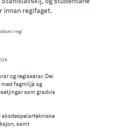
Stanislavskij, og studentane
 innan regifaget.
dium i regi
2026
ar og regissørar. Dei
 med fagmiljø og
psetjingar som gradvis
 i skodespelartekniske
uksjon, samt