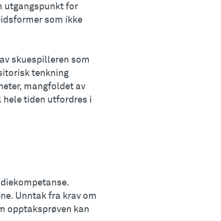
om utgangspunkt for
eidsformer som ikke
n av skuespilleren som
sitorisk tenkning
heter, mangfoldet av
 hele tiden utfordres i
tudiekompetanse.
ene. Unntak fra krav om
om opptaksprøven kan