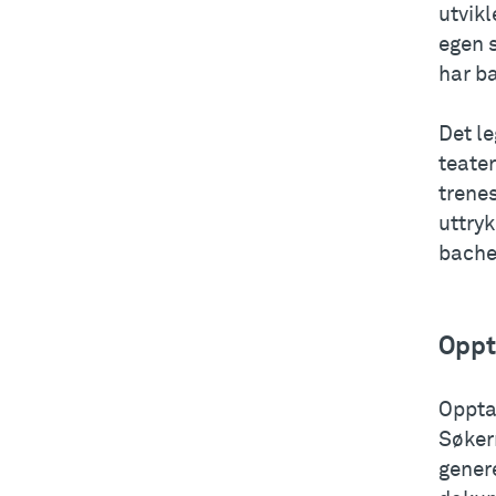
utvikl
egen 
har ba
Det le
teater
trene
uttryk
bache
Oppt
Oppta
Søker
gener