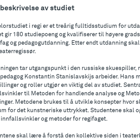
 beskrivelse av studiet
orstudiet i regi er et treårig fulltidsstudium for utd
t gir 180 studiepoeng og kvalifiserer til høyere grads 
rfag og pedagogutdanning. Etter endt utdanning skal
eaterregissør.
ingen tar utgangspunkt i den russiske skuespiller, 
rpedagog Konstantin Stanislavskijs arbeider. Hans m
illinger og roller utgjør en viktig del av studiet. Sentr
llsvinkler til Metoden for handlende analyse og Meto
nger. Metodene brukes til å utvikle konsepter hvor s
um for det kunstneriske uttrykket. Studentene skal o
innfallsvinkler og metoder for regifaget.
tene skal lære å forstå den kollektive siden i teate