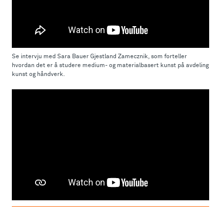
Se intervju med Sara Bauer Gjestland Zamecznik, som forteller
hvordan det er å studere medium- og materialbasert kunst på avdeling
kunst og håndverk.
Studentene ved medium- og materialbasert kunst og kunst og
offentlige rom forteller om studiene ved avdeling kunst og håndverk.