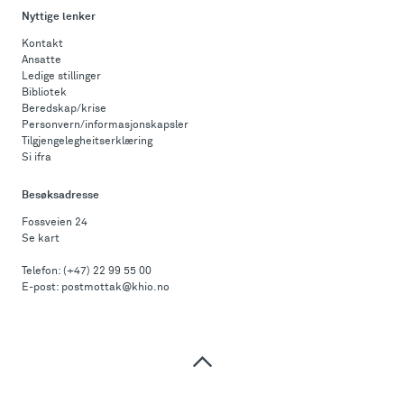
Nyttige lenker
Kontakt
Ansatte
Ledige stillinger
Bibliotek
Beredskap/krise
Personvern/informasjonskapsler
Tilgjengelegheitserklæring
Si ifra
Besøksadresse
Fossveien 24
Se kart
Telefon:
(+47) 22 99 55 00
E-post:
postmottak@khio.no