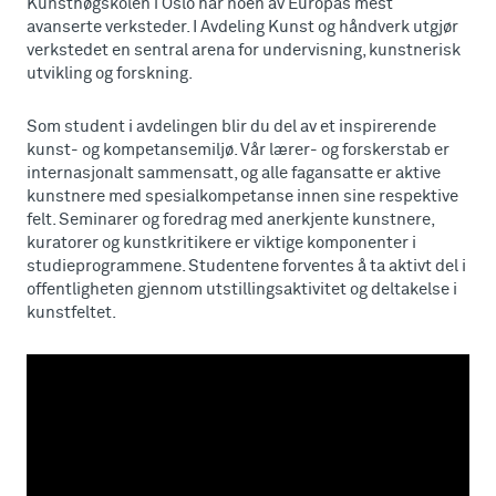
Kunsthøgskolen i Oslo har noen av Europas mest
avanserte verksteder. I Avdeling Kunst og håndverk utgjør
verkstedet en sentral arena for undervisning, kunstnerisk
utvikling og forskning.
Som student i avdelingen blir du del av et inspirerende
kunst- og kompetansemiljø. Vår lærer- og forskerstab er
internasjonalt sammensatt, og alle fagansatte er aktive
kunstnere med spesialkompetanse innen sine respektive
felt. Seminarer og foredrag med anerkjente kunstnere,
kuratorer og kunstkritikere er viktige komponenter i
studieprogrammene. Studentene forventes å ta aktivt del i
offentligheten gjennom utstillingsaktivitet og deltakelse i
kunstfeltet.