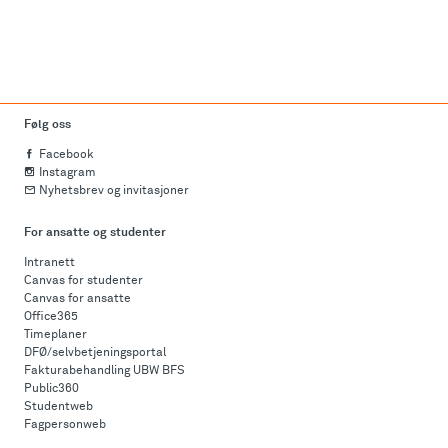
Følg oss
Facebook
Instagram
Nyhetsbrev og invitasjoner
For ansatte og studenter
Intranett
Canvas for studenter
Canvas for ansatte
Office365
Timeplaner
DFØ/selvbetjeningsportal
Fakturabehandling UBW BFS
Public360
Studentweb
Fagpersonweb