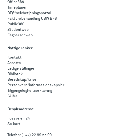
Office365
Timeplaner
DFØ/selvbetjeningsportal
Fakturabehandling UBW BFS
Public360
Studentweb
Fagpersonweb
Nyttige lenker
Kontakt
Ansatte
Ledige stillinger
Bibliotek
Beredskap/krise
Personvern/informasjonskapsler
Tilgjengelegheitserklæring
Si ifra
Besøksadresse
Fossveien 24
Se kart
Telefon:
(+47) 22 99 55 00