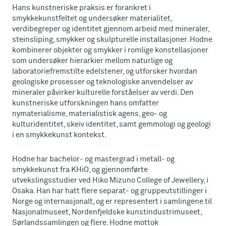
Hans kunstneriske praksis er forankret i
smykkekunstfeltet og undersøker materialitet,
verdibegreper og identitet gjennom arbeid med mineraler,
steinsliping, smykker og skulpturelle installasjoner. Hodne
kombinerer objekter og smykker i romlige konstellasjoner
som undersøker hierarkier mellom naturlige og
laboratoriefremstilte edelstener, og utforsker hvordan
geologiske prosesser og teknologiske anvendelser av
mineraler påvirker kulturelle forståelser av verdi. Den
kunstneriske utforskningen hans omfatter
nymaterialisme, materialistisk agens, geo- og
kulturidentitet, skeiv identitet, samt gemmologi og geologi
i en smykkekunst kontekst.
Hodne har bachelor- og mastergrad i metall- og
smykkekunst fra KHiO, og gjennomførte
utvekslingsstudier ved Hiko Mizuno College of Jewellery, i
Osaka. Han har hatt flere separat- og gruppeutstillinger i
Norge og internasjonalt, og er representert i samlingene til
Nasjonalmuseet, Nordenfjeldske kunstindustrimuseet,
Sørlandssamlingen og flere. Hodne mottok