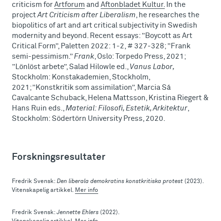
criticism for
Artforum
and
Aftonbladet Kultur.
In the
project
Art Criticism after Liberalism
, he researches the
biopolitics of art and art critical subjectivity in Swedish
modernity and beyond. Recent essays: ”Boycott as Art
Critical Form”, Paletten 2022: 1-2, # 327-328; ”Frank
semi-pessimism.”
Frank
, Oslo: Torpedo Press, 2021;
”Lönlöst arbete”, Salad Hilowle ed.,
Vanus Labor,
Stockholm: Konstakademien, Stockholm,
2021;”Konstkritik som assimilation”, Marcia Sá
Cavalcante Schuback, Helena Mattsson, Kristina Riegert &
Hans Ruin eds.,
Material: Filosofi, Estetik, Arkitektur
,
Stockholm: Södertörn University Press, 2020.
Forskningsresultater
Fredrik Svensk:
Den liberala demokratins konstkritiska protest
(2023).
Vitenskapelig artikkel.
Mer info
Fredrik Svensk:
Jennette Ehlers
(2022).