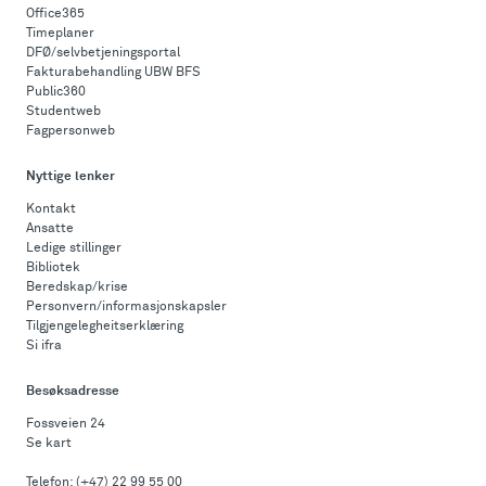
Office365
Timeplaner
DFØ/selvbetjeningsportal
Fakturabehandling UBW BFS
Public360
Studentweb
Fagpersonweb
Nyttige lenker
Kontakt
Ansatte
Ledige stillinger
Bibliotek
Beredskap/krise
Personvern/informasjonskapsler
Tilgjengelegheitserklæring
Si ifra
Besøksadresse
Fossveien 24
Se kart
Telefon:
(+47) 22 99 55 00