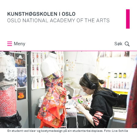
Søk
Meny
Søk
En student ved kles- og kostymedesign på sin studentarbeidsplass. Foto: Live Schille