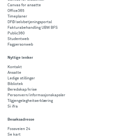
Canvas for ansatte
Office365
Timeplaner
DFØ/selvbetjeningsportal
Fakturabehandling UBW BFS
Public360
Studentweb
Fagpersonweb
Nyttige lenker
Kontakt
Ansatte
Ledige stillinger
Bibliotek
Beredskap/krise
Personvern/informasjonskapsler
Tilgjengelegheitserklæring
Si ifra
Besøksadresse
Fossveien 24
Se kart