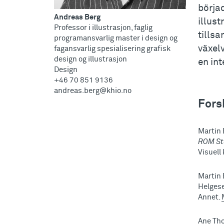
börja
Andreas Berg
illust
Professor i illustrasjon, faglig
tills
programansvarlig master i design og
växel
fagansvarlig spesialisering grafisk
design og illustrasjon
en int
Design
+46 70 851 9136
andreas.berg@khio.no
Fors
Martin 
ROM Stu
Visuell
Martin 
Helges
Annet.
Ane Tho