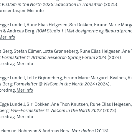
:
VisCom in the North 2025: Education in Transition
(2025).
presentasjon.
Mer info
Egge Lundell, Rune Elias Helgesen, Siri Dokken, Eirunn Marie Marg
n & Andreas Berg:
ROM Studio 1 | Møt designerne og illustratørene
Mer info
 Berg, Stefan Ellmer, Lotte Grønneberg, Rune Elias Helgesen, An
:
Formskifter @ Artistic Research Spring Forum 2024
(2024).
foredrag.
Mer info
Egge Lundell, Lotte Grønneberg, Eirunn Marie Margaret Kvalnes, R
s Berg:
Formskifter @ VisCom in the North 2024
(2024).
foredrag.
Mer info
Egge Lundell, Siri Dokken, Ane Thon Knutsen, Rune Elias Helgesen,
berg:
PRE-Formskifter @ VisCom in the North 2023
(2023).
foredrag.
Mer info
ackenzie-Robinson & Andreas Berg:
Nær døden
(2018).