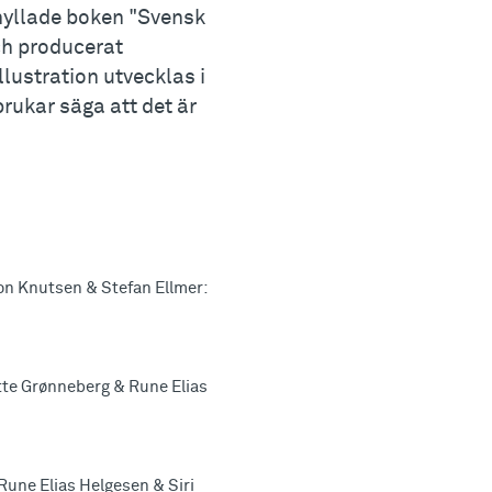
hyllade boken "Svensk
och producerat
ustration utvecklas i
rukar säga att det är
hon Knutsen & Stefan Ellmer:
tte Grønneberg & Rune Elias
Rune Elias Helgesen & Siri