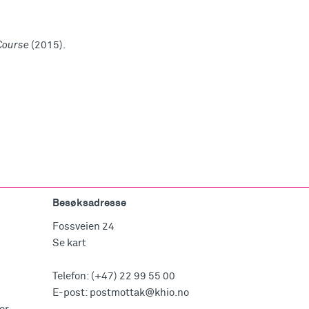
 Course
(2015).
Besøksadresse
Fossveien 24
Se kart
Telefon:
(+47) 22 99 55 00
E-post:
postmottak@khio.no