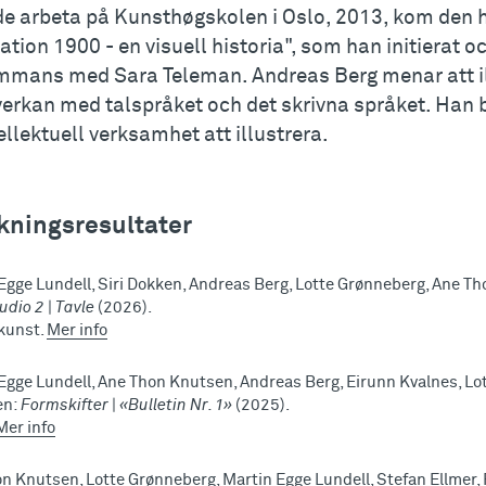
de arbeta på Kunsthøgskolen i Oslo, 2013, kom den 
ration 1900 - en visuell historia", som han initierat 
ammans med Sara Teleman. Andreas Berg menar att ill
verkan med talspråket och det skrivna språket. Han b
ellektuell verksamhet att illustrera.
kningsresultater
Egge Lundell, Siri Dokken, Andreas Berg, Lotte Grønneberg, Ane T
dio 2 | Tavle
(2026).
 kunst.
Mer info
Egge Lundell, Ane Thon Knutsen, Andreas Berg, Eirunn Kvalnes, Lo
en:
Formskifter | «Bulletin Nr. 1»
(2025).
Mer info
n Knutsen, Lotte Grønneberg, Martin Egge Lundell, Stefan Ellmer, 