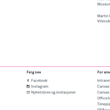
Museum
Martin 
Vitensk
Følg oss
For ans
Facebook
Intrane
Instagram
Canvas 
Nyhetsbrev og invitasjoner
Canvas 
Office
Timepl