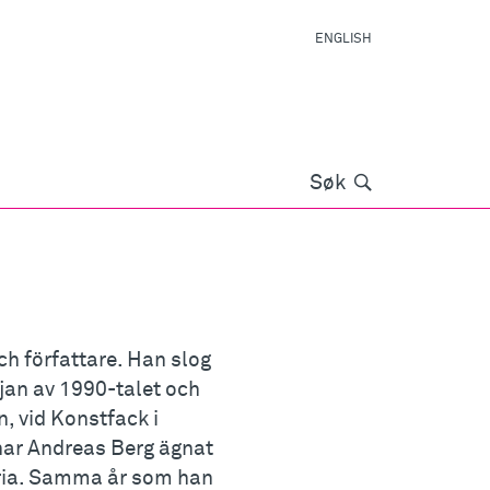
ENGLISH
Søk
Søk
ch författare. Han slog
rjan av 1990-talet och
n, vid Konstfack i
har Andreas Berg ägnat
toria. Samma år som han