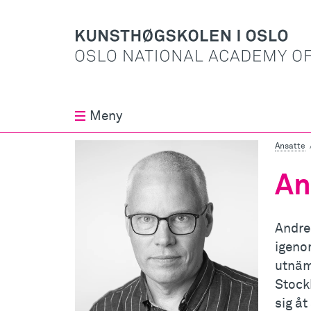
Meny
Ansatte
An
Andrea
igenom
utnämn
Stock
sig å