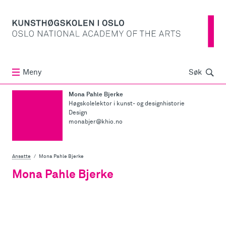
Søk
Meny
Søk
Mona Pahle Bjerke
Høgskolelektor i kunst- og designhistorie
Design
monabjer@khio.no
Ansatte
Mona Pahle Bjerke
Mona Pahle Bjerke