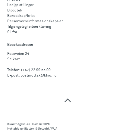
Ledige stillinger
Bibliotek
Beredskap/krise
Personvern/informasjonskapsler
Tilgjengelegheitserklæring
Si ifra
Besøksadresse
Fossveien 24
Se kart
Telefon:
(+47) 22 99 55 00
E-post:
postmottak@khio.no
Til
toppen
Kunsthøgskolen i Oslo
© 2026
Nettside av Sletten & Østvold / WJA