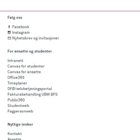
Følg oss
Facebook
Instagram
Nyhetsbrev og invitasjoner
For ansatte og studenter
Intranett
Canvas for studenter
Canvas for ansatte
Office365
Timeplaner
DFØ/selvbetjeningsportal
Fakturabehandling UBW BFS
Public360
Studentweb
Fagpersonweb
Nyttige lenker
Kontakt
Ansatte