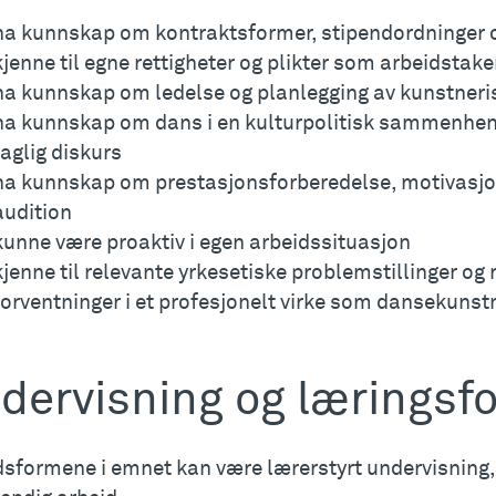
ha kunnskap om kontraktsformer, stipendordninger o
kjenne til egne rettigheter og plikter som arbeidstake
ha kunnskap om ledelse og planlegging av kunstneri
ha kunnskap om dans i en kulturpolitisk sammenheng
faglig diskurs
ha kunnskap om prestasjonsforberedelse, motivasjo
audition
kunne være proaktiv i egen arbeidssituasjon
kjenne til relevante yrkesetiske problemstillinger og 
forventninger i et profesjonelt virke som dansekunst
dervisning og læringsf
dsformene i emnet kan være lærerstyrt undervisning,