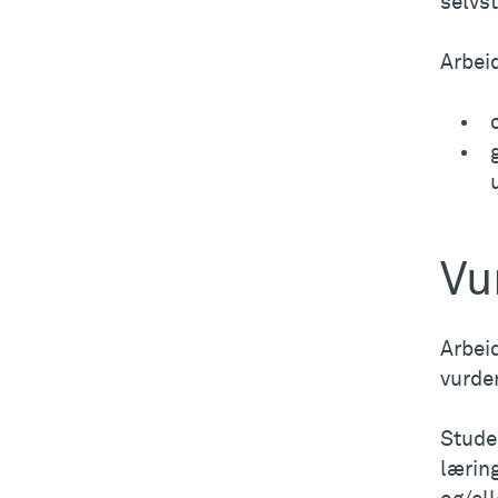
selvst
Arbei
Vu
Arbei
vurder
Studen
lærin