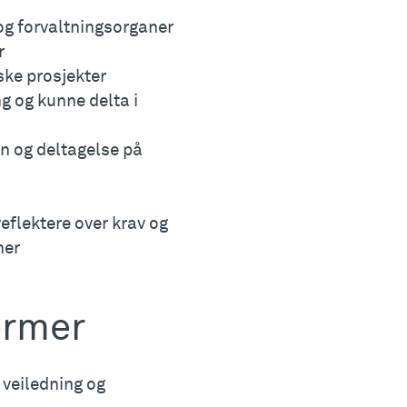
g forvaltningsorganer
r
ske prosjekter
 og kunne delta i
n og deltagelse på
reflektere over krav og
ner
ormer
 veiledning og