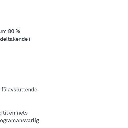
mum 80 %
 deltakende i
 få avsluttende
d til emnets
rogramansvarlig