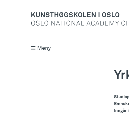
Meny
Yr
Studie
Emnek
Inngår 