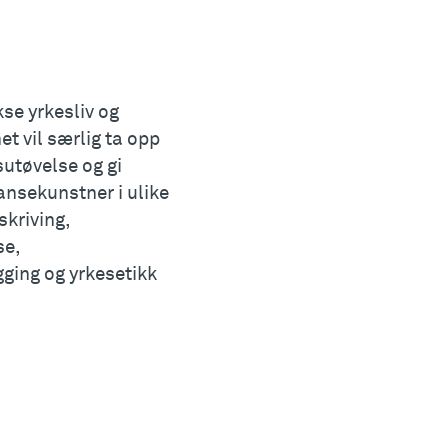
e yrkesliv og
t vil særlig ta opp
sutøvelse og gi
ansekunstner i ulike
kriving,
se,
ging og yrkesetikk