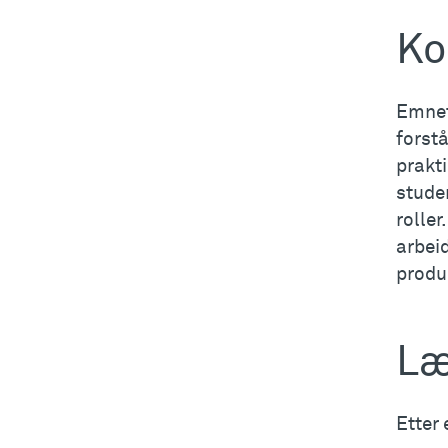
Ko
Emnet
forstå
prakti
studen
rolle
arbeid
produ
Læ
Etter