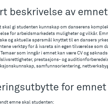
rt beskrivelse av emnet
 skal gi studenten kunnskap om danserens kompleks
else for arbeidsmarkedets muligheter og vilkår. Emne
ske og aktuelle spørsmål knyttet til en dansers yrke
tene verktøy for å ivareta sin egen tilværelse som d
r. Temaer som inngår i emnet kan være CV og søknadss
slivsrettigheter, prestasjons- og auditionforberedel
ksjonskunnskap, samfunnsorientering, nettverksbyg
ringsutbytte for emnet
 endt emne skal studenten: