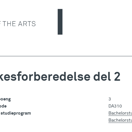
kesforberedelse del 2
poeng
3
ode
DA310
i studieprogram
Bachelorstu
Bachelorst