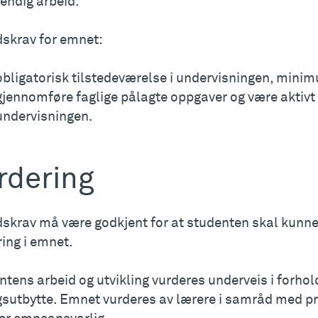
endig arbeid.
dskrav for emnet:
obligatorisk tilstedeværelse i undervisningen, mini
gjennomføre faglige pålagte oppgaver og være aktivt
undervisningen.
rdering
dskrav må være godkjent for at studenten skal kunne
ing i emnet.
tens arbeid og utvikling vurderes underveis i forhol
gsutbytte. Emnet vurderes av lærere i samråd med p