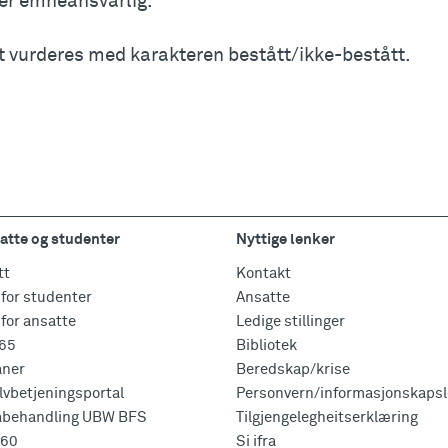
ler emneansvarlig.
 vurderes med karakteren bestått/ikke-bestått.
atte og studenter
Nyttige lenker
tt
Kontakt
for studenter
Ansatte
for ansatte
Ledige stillinger
365
Bibliotek
aner
Beredskap/krise
vbetjeningsportal
Personvern/informasjonskapsl
abehandling UBW BFS
Tilgjengelegheitserklæring
360
Si ifra