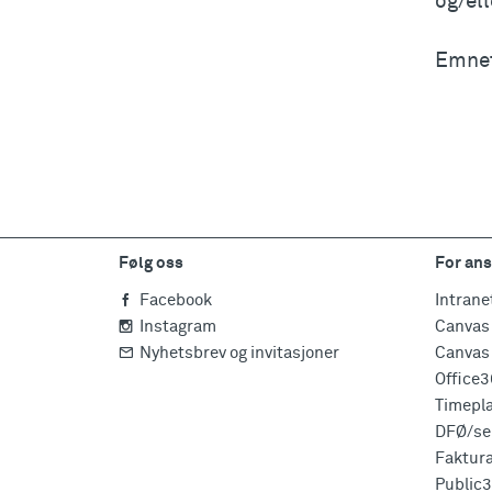
og/el
Emnet
Følg oss
For ans
Facebook
Intrane
Instagram
Canvas 
Nyhetsbrev og invitasjoner
Canvas 
Office
Timepl
DFØ/sel
Faktur
Public