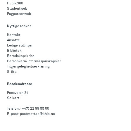
Public360
Studentweb
Fagpersonweb
Nyttige lenker
Kontakt
Ansatte
Ledige stillinger
Bibliotek
Beredskap/krise
Personvern/informasjonskapsler
Tilgjengelegheitserklæring
Si ifra
Besøksadresse
Fossveien 24
Se kart
Telefon:
(+47) 22 99 55 00
E-post:
postmottak@khio.no