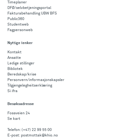
Timeplaner
DFØ/selvbetjeningsportal
Fakturabehandling UBW BFS
Public360
Studentweb
Fagpersonweb
Nyttige lenker
Kontakt
Ansatte
Ledige stillinger
Bibliotek
Beredskap/krise
Personvern/informasjonskapsler
Tilgjengelegheitserklæring
Si ifra
Besøksadresse
Fossveien 24
Se kart
Telefon:
(+47) 22 99 55 00
E-post:
postmottak@khio.no