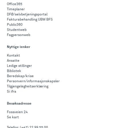
Office365
Timeplaner
DFØ/selvbetjeningsportal
Fakturabehandling UBW BFS
Public360
Studentweb
Fagpersonweb
Nyttige lenker
Kontakt
Ansatte
Ledige stillinger
Bibliotek
Beredskap/krise
Personvern/informasjonskapsler
Tilgjengelegheitserklæring
Si ifra
Besøksadresse
Fossveien 24
Se kart
Telefon:
(+47) 22 99 55 00