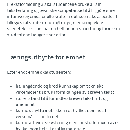
I Tekstformidling 3 skal studentene bruke all sin
teksterfaring og tekniske kompetanse til å frigjøre sine
intuitive og emosjonelle krefter i det sceniske arbeidet. I
tillegg skal studentene møte nye, mer komplekse
scenetekster som har en helt annen struktur og form enn
studentene tidligere har erfart.
Læringsutbytte for emnet
Etter endt emne skal studenten:
ha inngående og bred kunnskap om tekniske
virkemidler til bruk i formidlingen av skreven tekst
være i stand til å formidle skreven tekst fritt og
uhemmet
kunne utnytte metrikken i et hvilket som helst
versemål til sin fordel
kunne arbeide selvstendig med innstuderingen av et
hvilket som helst tekstlig materiale