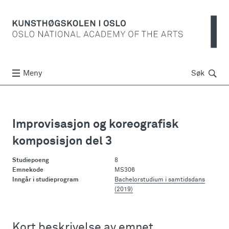
Søk
Meny
Søk
Improvisasjon og koreografisk
komposisjon del 3
Studiepoeng
8
Emnekode
MS306
Inngår i studieprogram
Bachelorstudium i samtidsdans
(2019)
Kort beskrivelse av emnet