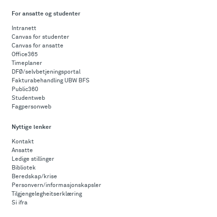
For ansatte og studenter
Intranett
Canvas for studenter
Canvas for ansatte
Office365
Timeplaner
DFØ/selvbetjeningsportal
Fakturabehandling UBW BFS
Public360
Studentweb
Fagpersonweb
Nyttige lenker
Kontakt
Ansatte
Ledige stillinger
Bibliotek
Beredskap/krise
Personvern/informasjonskapsler
Tilgjengelegheitserklæring
Si ifra