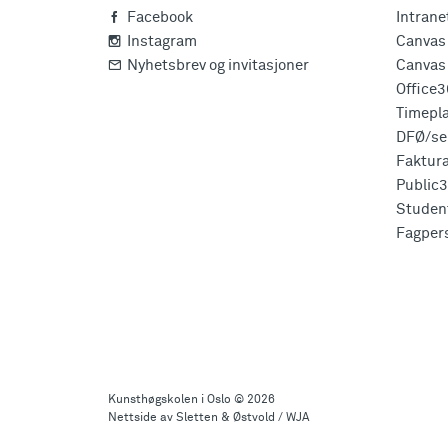
Facebook
Intrane
Instagram
Canvas 
Nyhetsbrev og invitasjoner
Canvas 
Office
Timepl
DFØ/sel
Faktur
Public
Studen
Fagper
Til
toppen
Kunsthøgskolen i Oslo
© 2026
Nettside av Sletten & Østvold / WJA