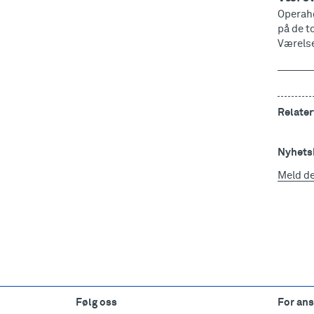
Operah
på de t
Værelse
Relater
Nyhetsb
Meld d
Følg oss
For ans