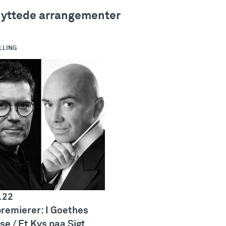
nyttede arrangementer
LLING
.22
premierer: I Goethes
se / Et Kys paa Sigt