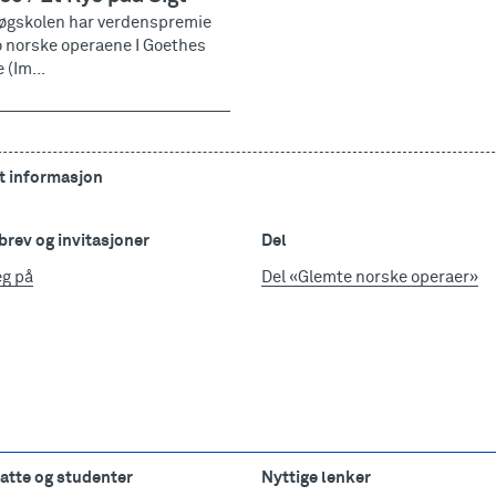
øgskolen har verdenspremie
o norske operaene I Goethes
 (Im...
t informasjon
rev og invitasjoner
Del
eg på
Del «Glemte norske operaer»
atte og studenter
Nyttige lenker