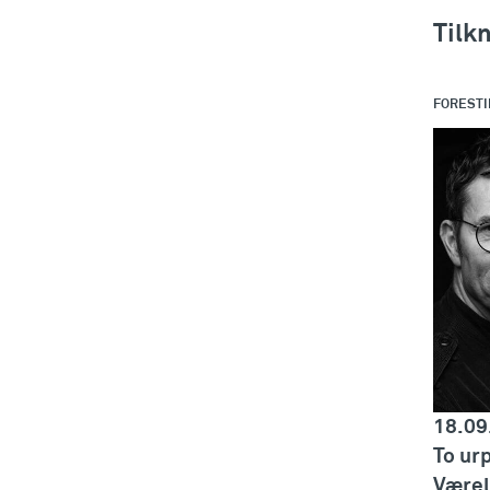
Tilk
FORESTI
18.09
To ur
Værel