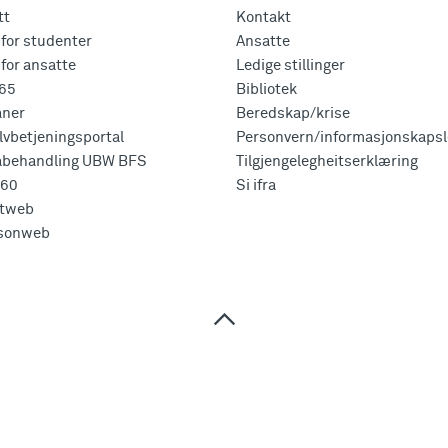
tt
Kontakt
for studenter
Ansatte
for ansatte
Ledige stillinger
365
Bibliotek
aner
Beredskap/krise
vbetjeningsportal
Personvern/informasjonskapsl
abehandling UBW BFS
Tilgjengelegheitserklæring
360
Si ifra
tweb
sonweb