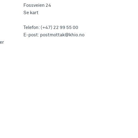
Fossveien 24
Se kart
Telefon:
(+47) 22 99 55 00
E-post:
postmottak@khio.no
er