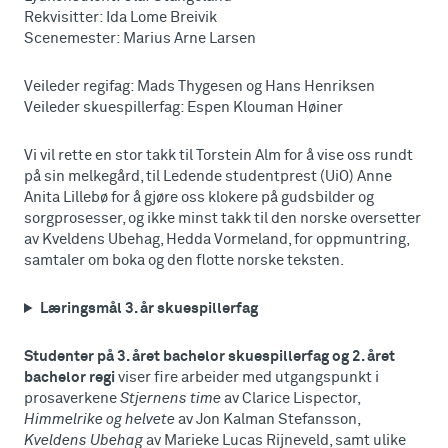
Rekvisitter: Ida Lome Breivik
Scenemester: Marius Arne Larsen
Veileder regifag: Mads Thygesen og Hans Henriksen
Veileder skuespillerfag: Espen Klouman Høiner
Vi vil rette en stor takk til Torstein Alm for å vise oss rundt
på sin melkegård, til Ledende studentprest (UiO) Anne
Anita Lillebø for å gjøre oss klokere på gudsbilder og
sorgprosesser, og ikke minst takk til den norske oversetter
av Kveldens Ubehag, Hedda Vormeland, for oppmuntring,
samtaler om boka og den flotte norske teksten.
Læringsmål 3. år skuespillerfag
Studenter på 3. året bachelor skuespillerfag og 2. året
bachelor regi
viser fire arbeider med utgangspunkt i
prosaverkene
Stjernens time
av Clarice Lispector,
Himmelrike og helvete
av Jon Kalman Stefansson,
Kveldens Ubehag
av Marieke Lucas Rijneveld, samt ulike