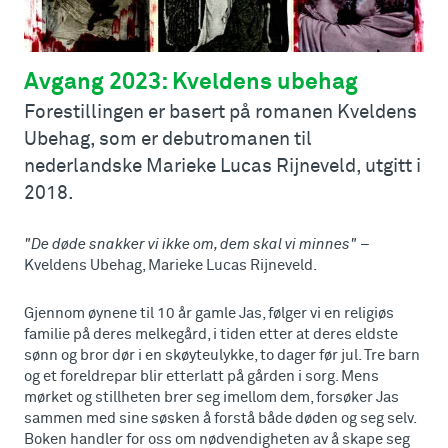
Avgang 2023: Kveldens ubehag
Forestillingen er basert på romanen Kveldens
Ubehag, som er debutromanen til
nederlandske Marieke Lucas Rijneveld, utgitt i
2018.
"De døde snakker vi ikke om, dem skal vi minnes"
–
Kveldens Ubehag, Marieke Lucas Rijneveld.
Gjennom øynene til 10 år gamle Jas, følger vi en religiøs
familie på deres melkegård, i tiden etter at deres eldste
sønn og bror dør i en skøyteulykke, to dager før jul. Tre barn
og et foreldrepar blir etterlatt på gården i sorg. Mens
mørket og stillheten brer seg imellom dem, forsøker Jas
sammen med sine søsken å forstå både døden og seg selv.
Boken handler for oss om nødvendigheten av å skape seg