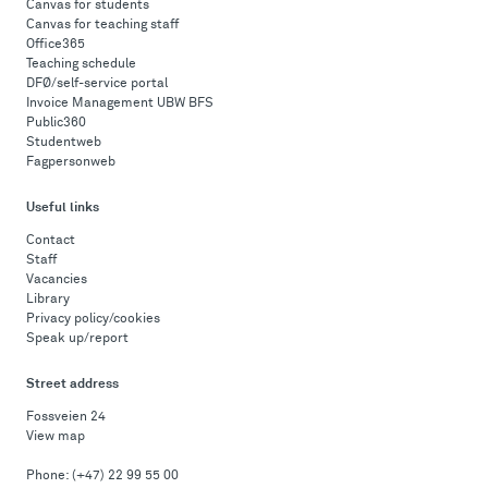
Canvas for students
Canvas for teaching staff
Office365
Teaching schedule
DFØ/self-service portal
Invoice Management UBW BFS
Public360
Studentweb
Fagpersonweb
Useful links
Contact
Staff
Vacancies
Library
Privacy policy/cookies
Speak up/report
Street address
Fossveien 24
View map
Phone:
(+47) 22 99 55 00