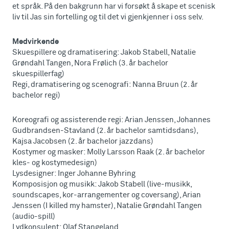
et språk. På den bakgrunn har vi forsøkt å skape et scenisk
liv til Jas sin fortelling og til det vi gjenkjenner i oss selv.
Medvirkende
Skuespillere og dramatisering: Jakob Stabell, Natalie
Grøndahl Tangen, Nora Frølich (3. år bachelor
skuespillerfag)
Regi, dramatisering og scenografi: Nanna Bruun (2. år
bachelor regi)
Koreografi og assisterende regi: Arian Jenssen, Johannes
Gudbrandsen-Stavland (2. år bachelor samtidsdans),
Kajsa Jacobsen (2. år bachelor jazzdans)
Kostymer og masker: Molly Larsson Raak (2. år bachelor
kles- og kostymedesign)
Lysdesigner: Inger Johanne Byhring
Komposisjon og musikk: Jakob Stabell (live-musikk,
soundscapes, kor-arrangementer og coversang), Arian
Jenssen (I killed my hamster), Natalie Grøndahl Tangen
(audio-spill)
Lydkonsulent: Olaf Stangeland