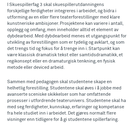
I Skuespillerfag 3 skal skuespillerutdanningens
forskjellige ferdigheter integreres i arbeidet, og bidra i
utforming av en eller flere teaterforestillinger med klare
kunstneriske ambisjoner. Prosjektene kan variere i antall,
opplegg og omfang, men inneholder alltid et element av
dybdearbeid. Med dybdearbeid menes et utgangspunkt for
utvikling av forestillingen som er tydelig og avklart, og som
det trengs tid og fokus for å trenge inn i. Startpunkt kan
være klassisk dramatisk tekst eller samtidsdramatikk, et
regikonsept eller en dramaturgisk tenkning, en fysisk
metode eller deviced arbeid.
Sammen med pedagogen skal studentene skape en
helhetlig forestilling. Studentene skal øves i å jobbe med
avanserte sceniske skikkelser som har omfattende
prosesser i utfordrende teaterunivers. Studentene skal ha
med seg ferdigheter, kunnskap, erfaringer og kompetanse
fra hele studiet inn i arbeidet. Det gjøres normalt flere
visninger enn tidligere for å gi studentene spillerfaring.