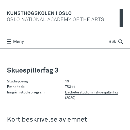
Søk
Meny
Søk
Skuespillerfag 3
Studiepoeng
19
Emnekode
TS311
Inngår i studieprogram
Bachelorstudium i skuespillerfag
(2020)
Kort beskrivelse av emnet