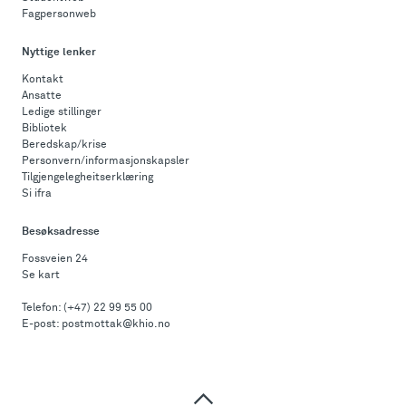
Fagpersonweb
Nyttige lenker
Kontakt
Ansatte
Ledige stillinger
Bibliotek
Beredskap/krise
Personvern/informasjonskapsler
Tilgjengelegheitserklæring
Si ifra
Besøksadresse
Fossveien 24
Se kart
Telefon:
(+47) 22 99 55 00
E-post:
postmottak@khio.no