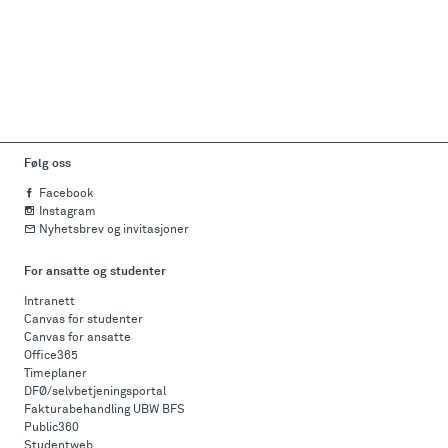
Følg oss
Facebook
Instagram
Nyhetsbrev og invitasjoner
For ansatte og studenter
Intranett
Canvas for studenter
Canvas for ansatte
Office365
Timeplaner
DFØ/selvbetjeningsportal
Fakturabehandling UBW BFS
Public360
Studentweb