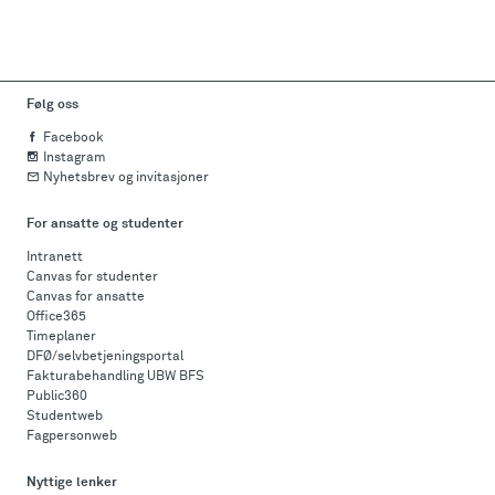
Følg oss
Facebook
Instagram
Nyhetsbrev og invitasjoner
For ansatte og studenter
Intranett
Canvas for studenter
Canvas for ansatte
Office365
Timeplaner
DFØ/selvbetjeningsportal
Fakturabehandling UBW BFS
Public360
Studentweb
Fagpersonweb
Nyttige lenker