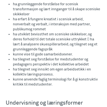
ha grunnleggende forståelse for scenisk
transformasjon og lært innganger til å skape sceniske
skikkelser
ha erfart å fungere kreativt i scenisk arbeid,
nonverbalt og verbalt, i interaksjon med partner,
publikumog rommet
ha utviklet bevissthet om sceniske skikkelser, og
deres forhold til det totale sceniske uttrykket  ha
lært å analysere skuespillerarbeid, og tilegnet seg et
grunnleggende fagspråk
kunne vise til gode samarbeidsevner.
ha tilegnet seg forståelse for medstudenter og
pedagogers perspektiv i det kollektive arbeidet
ha tilegnet seg innsikt om egen arbeidsetikk i en
kollektiv læringsprosess.
kunne anvende faglig terminologi for å gi konstruktiv
kritikk til medstudenter.
Undervisning og læringsformer