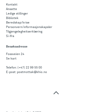
Kontakt
Ansatte
Ledige stillinger
Bibliotek
Beredskap/krise
Personvern/informasjonskapsler
Tilgjengelegheitserklæring
Si ifra
Besøksadresse
Fossveien 24
Se kart
Telefon:
(+47) 22 99 55 00
E-post:
postmottak@khio.no
Til
toppen