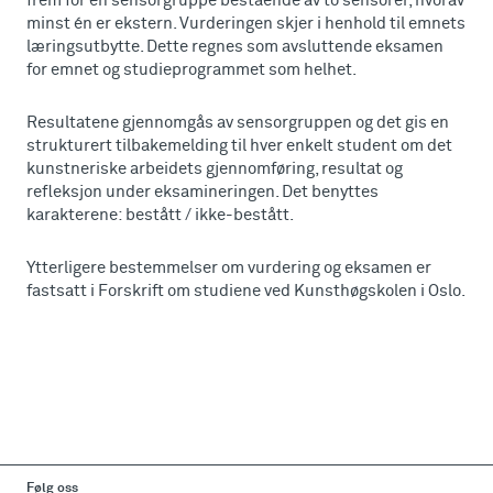
frem for en sensorgruppe bestående av to sensorer, hvorav
minst én er ekstern. Vurderingen skjer i henhold til emnets
læringsutbytte. Dette regnes som avsluttende eksamen
for emnet og studieprogrammet som helhet.
Resultatene gjennomgås av sensorgruppen og det gis en
strukturert tilbakemelding til hver enkelt student om det
kunstneriske arbeidets gjennomføring, resultat og
refleksjon under eksamineringen. Det benyttes
karakterene: bestått / ikke-bestått.
Ytterligere bestemmelser om vurdering og eksamen er
fastsatt i Forskrift om studiene ved Kunsthøgskolen i Oslo.
Følg oss