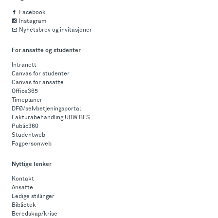
Facebook
Instagram
Nyhetsbrev og invitasjoner
For ansatte og studenter
Intranett
Canvas for studenter
Canvas for ansatte
Office365
Timeplaner
DFØ/selvbetjeningsportal
Fakturabehandling UBW BFS
Public360
Studentweb
Fagpersonweb
Nyttige lenker
Kontakt
Ansatte
Ledige stillinger
Bibliotek
Beredskap/krise