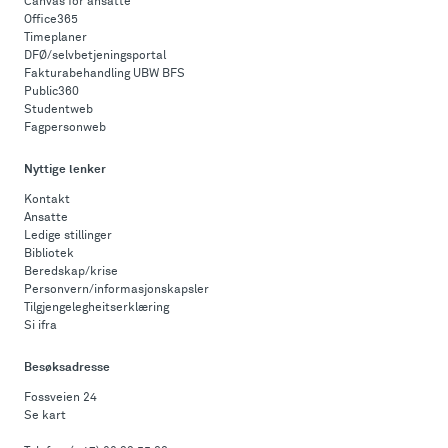
Canvas for ansatte
Office365
Timeplaner
DFØ/selvbetjeningsportal
Fakturabehandling UBW BFS
Public360
Studentweb
Fagpersonweb
Nyttige lenker
Kontakt
Ansatte
Ledige stillinger
Bibliotek
Beredskap/krise
Personvern/informasjonskapsler
Tilgjengelegheitserklæring
Si ifra
Besøksadresse
Fossveien 24
Se kart