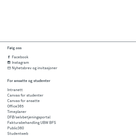
Følg oss
Facebook
Instagram
Nyhetsbrev og invitasjoner
For ansatte og studenter
Intranett
Canvas for studenter
Canvas for ansatte
Office365
Timeplaner
DFØ/selvbetjeningsportal
Fakturabehandling UBW BFS
Public360
Studentweb