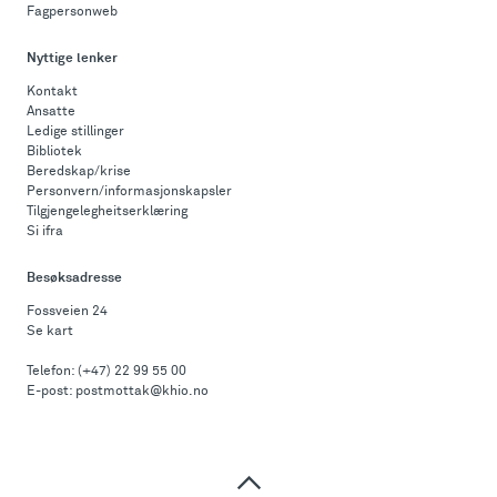
Fagpersonweb
Nyttige lenker
Kontakt
Ansatte
Ledige stillinger
Bibliotek
Beredskap/krise
Personvern/informasjonskapsler
Tilgjengelegheitserklæring
Si ifra
Besøksadresse
Fossveien 24
Se kart
Telefon:
(+47) 22 99 55 00
E-post:
postmottak@khio.no