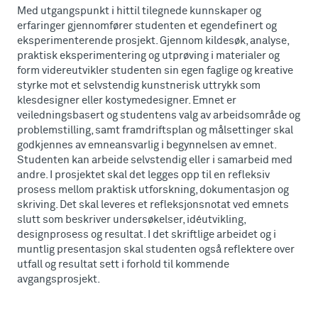
Med utgangspunkt i hittil tilegnede kunnskaper og
erfaringer gjennomfører studenten et egendefinert og
eksperimenterende prosjekt. Gjennom kildesøk, analyse,
praktisk eksperimentering og utprøving i materialer og
form videreutvikler studenten sin egen faglige og kreative
styrke mot et selvstendig kunstnerisk uttrykk som
klesdesigner eller kostymedesigner. Emnet er
veiledningsbasert og studentens valg av arbeidsområde og
problemstilling, samt framdriftsplan og målsettinger skal
godkjennes av emneansvarlig i begynnelsen av emnet.
Studenten kan arbeide selvstendig eller i samarbeid med
andre. I prosjektet skal det legges opp til en refleksiv
prosess mellom praktisk utforskning, dokumentasjon og
skriving. Det skal leveres et refleksjonsnotat ved emnets
slutt som beskriver undersøkelser, idéutvikling,
designprosess og resultat. I det skriftlige arbeidet og i
muntlig presentasjon skal studenten også reflektere over
utfall og resultat sett i forhold til kommende
avgangsprosjekt.