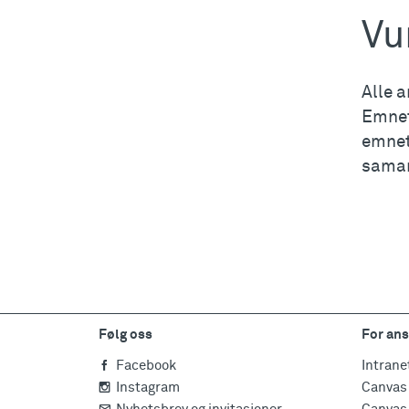
Vu
Alle a
Emnet
emnet
samar
Følg oss
For ans
Facebook
Intrane
Instagram
Canvas 