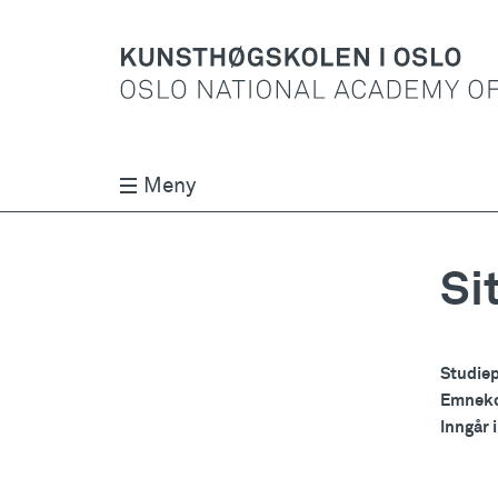
Meny
Si
Studie
Emnek
Inngår 