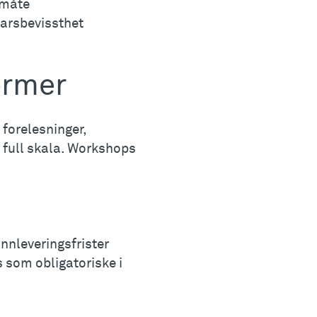
 måte
svarsbevissthet
ormer
forelesninger,
g full skala. Workshops
innleveringsfrister
s som obligatoriske i