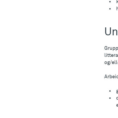
Un
Grupp
litter
og/ell
Arbei