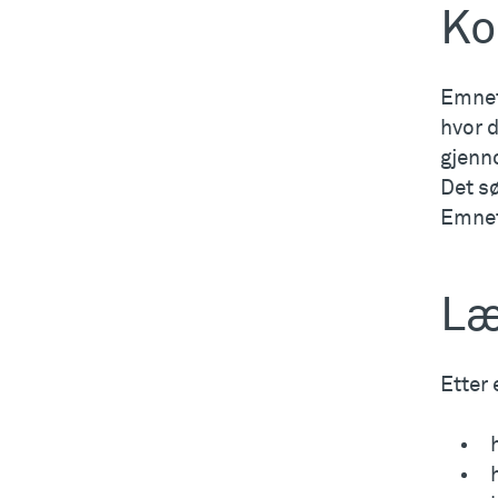
Ko
Emnet
hvor d
gjenno
Det s
Emnet
Læ
Etter