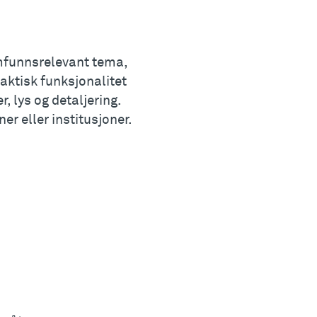
amfunnsrelevant tema,
raktisk funksjonalitet
, lys og detaljering.
r eller institusjoner.