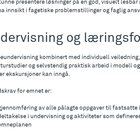
kunne presentere løsninger på en god, visuelt lesbar
ha innsikt i fagetiske problemstillinger og faglig an
dervisning og læringsf
eundervisning kombinert med individuell veiledning, 
aturstudier og selvstendig praktisk arbeid i modell o
er ekskursjoner kan inngå.
dskrav for emnet er:
gjennomføring av alle pålagte oppgaver til fastsatte 
deltakelse i undervisning og aktiviteter som definere
emneplanen