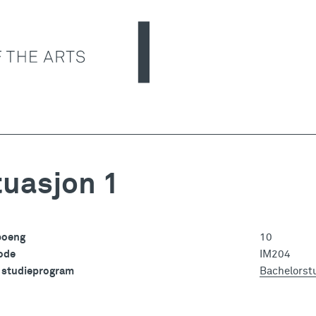
tuasjon 1
poeng
10
ode
IM204
i studieprogram
Bachelorstu