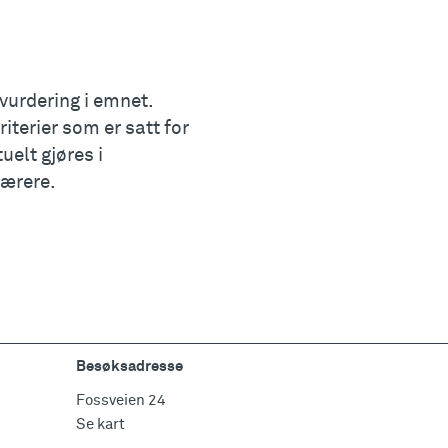
vurdering i emnet.
terier som er satt for
elt gjøres i
lærere.
Besøksadresse
Fossveien 24
Se kart