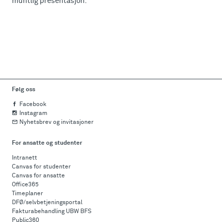
muntlig presentasjon.
Følg oss
Facebook
Instagram
Nyhetsbrev og invitasjoner
For ansatte og studenter
Intranett
Canvas for studenter
Canvas for ansatte
Office365
Timeplaner
DFØ/selvbetjeningsportal
Fakturabehandling UBW BFS
Public360