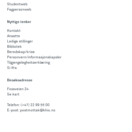
Studentweb
Fagpersonweb
Nyttige lenker
Kontakt
Ansatte
Ledige stillinger
Bibliotek
Beredskap/krise
Personvern/informasjonskapsler
Tilgjengelegheitserklæring
Si ifra
Besøksadresse
Fossveien 24
Se kart
Telefon:
(+47) 22 99 55 00
E-post:
postmottak@khio.no