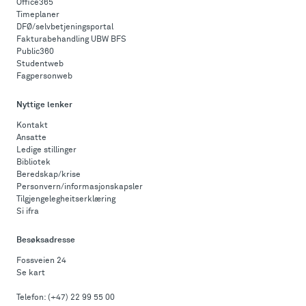
Office365
Timeplaner
DFØ/selvbetjeningsportal
Fakturabehandling UBW BFS
Public360
Studentweb
Fagpersonweb
Nyttige lenker
Kontakt
Ansatte
Ledige stillinger
Bibliotek
Beredskap/krise
Personvern/informasjonskapsler
Tilgjengelegheitserklæring
Si ifra
Besøksadresse
Fossveien 24
Se kart
Telefon:
(+47) 22 99 55 00