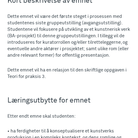
Kort beskrivelse av emnet
Dette emnet vil være det første steget i prosessen med
studentenes siste gruppeutstilling (avgangsutstilling).
Studentene vil fokusere på utvikling av et kunstnerisk verk
(BA-prosjekt) til denne gruppeutstillingen. I tillegg vil de
introduseres for kuratorrollen og/eller tilretteleggerne, og
eventuelle andre aktører i prosjektet; samt ulike rom (eller
andre relevant former) for offentlig presentasjon.
Dette emnet vil ha en relasjon til den skriftlige oppgaven i
Teori for praksis 3.
Læringsutbytte for emnet
Etter endt emne skal studenten:
• ha ferdigheter til å konseptualisere et kunstverks
produksjon i en kompleks kontekst, og dens romlige og