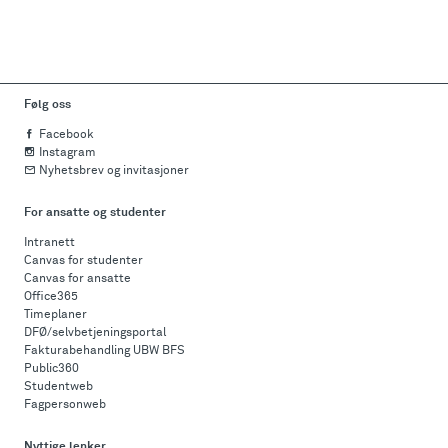
Følg oss
Facebook
Instagram
Nyhetsbrev og invitasjoner
For ansatte og studenter
Intranett
Canvas for studenter
Canvas for ansatte
Office365
Timeplaner
DFØ/selvbetjeningsportal
Fakturabehandling UBW BFS
Public360
Studentweb
Fagpersonweb
Nyttige lenker