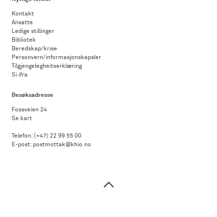
Kontakt
Ansatte
Ledige stillinger
Bibliotek
Beredskap/krise
Personvern/informasjonskapsler
Tilgjengelegheitserklæring
Si ifra
Besøksadresse
Fossveien 24
Se kart
Telefon:
(+47) 22 99 55 00
E-post:
postmottak@khio.no
Til
toppen