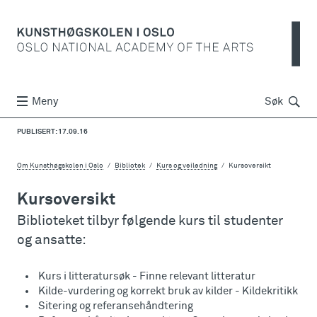
Søk
Meny
Søk
PUBLISERT: 17.09.16
Om Kunsthøgskolen i Oslo
Bibliotek
Kurs og veiledning
Kursoversikt
Kursoversikt
Biblioteket tilbyr følgende kurs til studenter
og ansatte:
Kurs i litteratursøk - Finne relevant litteratur
Kilde-vurdering og korrekt bruk av kilder - Kildekritikk
Sitering og referansehåndtering