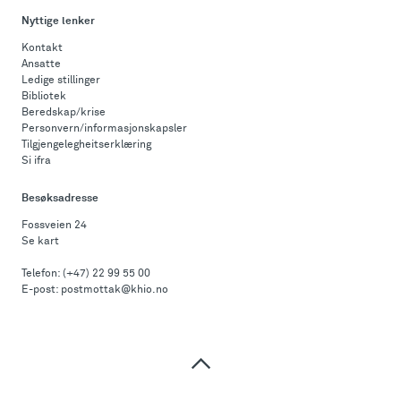
Nyttige lenker
Kontakt
Ansatte
Ledige stillinger
Bibliotek
Beredskap/krise
Personvern/informasjonskapsler
Tilgjengelegheitserklæring
Si ifra
Besøksadresse
Fossveien 24
Se kart
Telefon:
(+47) 22 99 55 00
E-post:
postmottak@khio.no