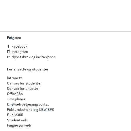
Følg oss
Facebook
Instagram
Nyhetsbrev og invitasjoner
For ansatte og studenter
Intranett
Canvas for studenter
Canvas for ansatte
Office365
Timeplaner
DFØ/selvbetjeningsportal
Fakturabehandling UBW BFS
Public360
Studentweb
Fagpersonweb