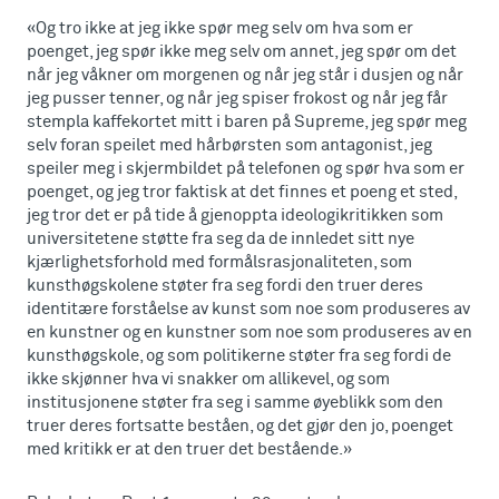
«Og tro ikke at jeg ikke spør meg selv om hva som er
poenget, jeg spør ikke meg selv om annet, jeg spør om det
når jeg våkner om morgenen og når jeg står i dusjen og når
jeg pusser tenner, og når jeg spiser frokost og når jeg får
stempla kaffekortet mitt i baren på Supreme, jeg spør meg
selv foran speilet med hårbørsten som antagonist, jeg
speiler meg i skjermbildet på telefonen og spør hva som er
poenget, og jeg tror faktisk at det finnes et poeng et sted,
jeg tror det er på tide å gjenoppta ideologikritikken som
universitetene støtte fra seg da de innledet sitt nye
kjærlighetsforhold med formålsrasjonaliteten, som
kunsthøgskolene støter fra seg fordi den truer deres
identitære forståelse av kunst som noe som produseres av
en kunstner og en kunstner som noe som produseres av en
kunsthøgskole, og som politikerne støter fra seg fordi de
ikke skjønner hva vi snakker om allikevel, og som
institusjonene støter fra seg i samme øyeblikk som den
truer deres fortsatte beståen, og det gjør den jo, poenget
med kritikk er at den truer det bestående.»