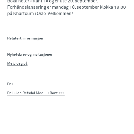
Boka heter «Rant 1» og er ute 20. september.
Forhåndslansering er mandag 18. september klokka 19.00
på Khartoum i Oslo. Velkommen!
Relatert informasjon
Nyhetsbrev og invitasjoner
Meld deg på
Del
Del «Jon Refsdal Moe – «Rant 1»»