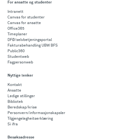
For ansatte og studenter
Intranett
Canvas for studenter
Canvas for ansatte
Office365
Timeplaner
DFØ/selvbetjeningsportal
Fakturabehandling UBW BFS
Public360
Studentweb
Fagpersonweb
Nyttige lenker
Kontakt
Ansatte
Ledige stillinger
Bibliotek
Beredskap/krise
Personvern/informasjonskapsler
Tilgjengelegheitserklæring
Si ifra
Besøksadresse