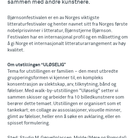
sammen med andre kunstnere.
Bjørnsonfestivalen er en av Norges viktigste
litteraturfestivaler og henter navnet sitt fra Norges første
nobelprisvinner i litteratur, Bjørnstjerne Bjørnson.
Festivalen har en internasjonal profil og en målsetting om
å gi Norge et internasjonalt litteraturarrangement av høy
kvalitet.
Om utstillingen “ULØSELIG”
Tema for utstillingen er familien – den mest utbredte
grupperingsformen vi kjenner til, en kompleks
konsentrasjon av slektskap, arv, tilknytning, bånd og
følelser. Med walk-by-utstillingen "Uløselig" setter vi
sammen skisser og arbeider fra 10 billedkunstnere som
berører dette temaet. Utstillingen er organisert som et
tankekart; en collage av assosiasjoner, visuelle minner,
glimt av følelser, heller enn å søke en avklaring, eller en
spisset formulering.
Sted: Studio M, Gørvellplassen, Molde (Møre og Romsdal)