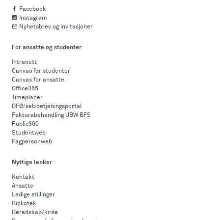
Facebook
Instagram
Nyhetsbrev og invitasjoner
For ansatte og studenter
Intranett
Canvas for studenter
Canvas for ansatte
Office365
Timeplaner
DFØ/selvbetjeningsportal
Fakturabehandling UBW BFS
Public360
Studentweb
Fagpersonweb
Nyttige lenker
Kontakt
Ansatte
Ledige stillinger
Bibliotek
Beredskap/krise