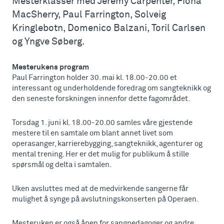
Mesterklasser med Jeremy Carpenter, Fiona
MacSherry, Paul Farrington, Solveig
Kringlebotn, Domenico Balzani, Toril Carlsen
og Yngve Søberg.
Mesterukens program
Paul Farrington holder 30. mai kl. 18.00-20.00 et
interessant og underholdende foredrag om sangteknikk og
den seneste forskningen innenfor dette fagområdet.
Torsdag 1. juni kl. 18.00-20.00 samles våre gjestende
mestere til en samtale om blant annet livet som
operasanger, karrierebygging, sangteknikk, agenturer og
mental trening. Her er det mulig for publikum å stille
spørsmål og delta i samtalen.
Uken avsluttes med at de medvirkende sangerne får
mulighet å synge på avslutningskonserten på Operaen.
Mesteruken er også åpen for sangpedagoger og andre