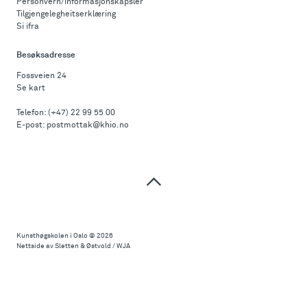
Personvern/informasjonskapsler
Tilgjengelegheitserklæring
Si ifra
Besøksadresse
Fossveien 24
Se kart
Telefon:
(+47) 22 99 55 00
E-post:
postmottak@khio.no
Til
toppen
Kunsthøgskolen i Oslo
© 2026
Nettside av Sletten & Østvold / WJA