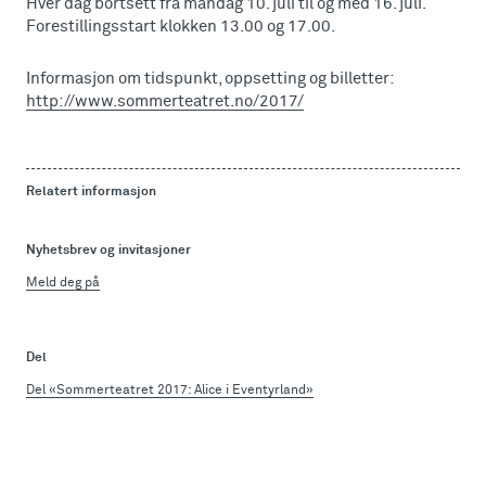
Hver dag bortsett fra mandag 10. juli til og med 16. juli.
Forestillingsstart klokken 13.00 og 17.00.
Informasjon om tidspunkt, oppsetting og billetter:
http://www.sommerteatret.no/2017/
Relatert informasjon
Nyhetsbrev og invitasjoner
Meld deg på
Del
Del «Sommerteatret 2017: Alice i Eventyrland»