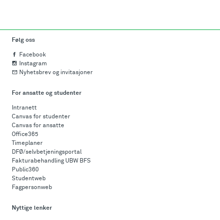
Følg oss
Facebook
Instagram
Nyhetsbrev og invitasjoner
For ansatte og studenter
Intranett
Canvas for studenter
Canvas for ansatte
Office365
Timeplaner
DFØ/selvbetjeningsportal
Fakturabehandling UBW BFS
Public360
Studentweb
Fagpersonweb
Nyttige lenker