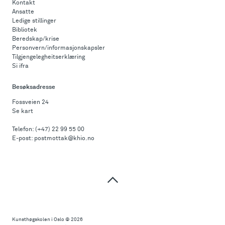
Kontakt
Ansatte
Ledige stillinger
Bibliotek
Beredskap/krise
Personvern/informasjonskapsler
Tilgjengelegheitserklæring
Si ifra
Besøksadresse
Fossveien 24
Se kart
Telefon:
(+47) 22 99 55 00
E-post:
postmottak@khio.no
Til
toppen
Kunsthøgskolen i Oslo
© 2026