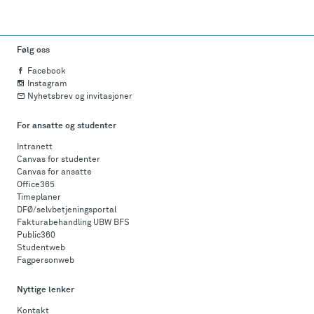
Følg oss
Facebook
Instagram
Nyhetsbrev og invitasjoner
For ansatte og studenter
Intranett
Canvas for studenter
Canvas for ansatte
Office365
Timeplaner
DFØ/selvbetjeningsportal
Fakturabehandling UBW BFS
Public360
Studentweb
Fagpersonweb
Nyttige lenker
Kontakt