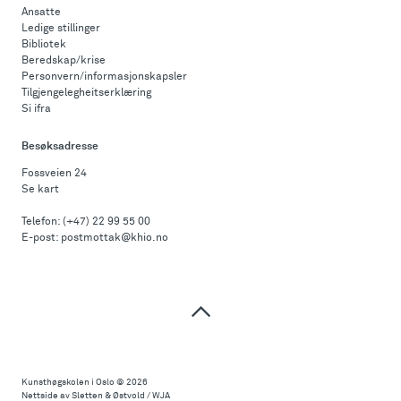
Ansatte
Ledige stillinger
Bibliotek
Beredskap/krise
Personvern/informasjonskapsler
Tilgjengelegheitserklæring
Si ifra
Besøksadresse
Fossveien 24
Se kart
Telefon:
(+47) 22 99 55 00
E-post:
postmottak@khio.no
Til
toppen
Kunsthøgskolen i Oslo
© 2026
Nettside av Sletten & Østvold / WJA