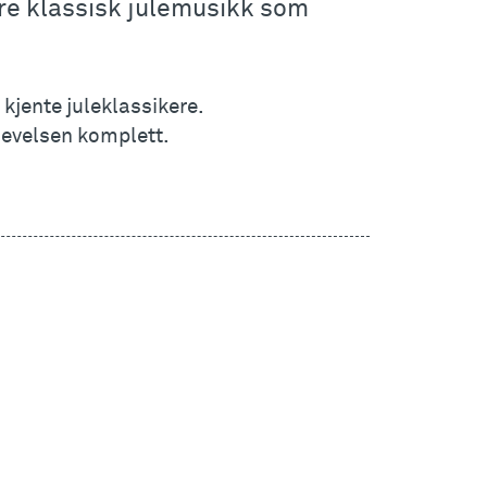
øre klassisk julemusikk som
kjente juleklassikere.
plevelsen komplett.