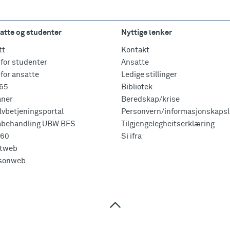
atte og studenter
Nyttige lenker
tt
Kontakt
for studenter
Ansatte
for ansatte
Ledige stillinger
365
Bibliotek
aner
Beredskap/krise
vbetjeningsportal
Personvern/informasjonskapsl
abehandling UBW BFS
Tilgjengelegheitserklæring
360
Si ifra
tweb
sonweb