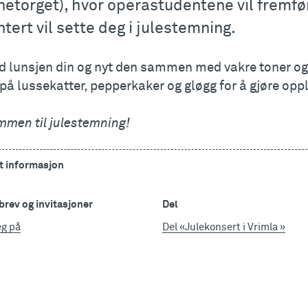
netorget), hvor operastudentene vil fremf
tert vil sette deg i julestemning.
d lunsjen din og nyt den sammen med vakre toner og 
 på lussekatter, pepperkaker og gløgg for å gjøre op
mmen til julestemning!
t informasjon
rev og invitasjoner
Del
eg på
Del «Julekonsert i Vrimla »