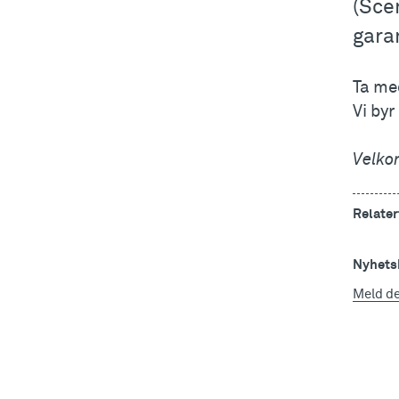
(Sce
garan
Ta me
Vi byr
Velko
Relater
Nyhetsb
Meld d