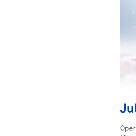
Ju
Oper