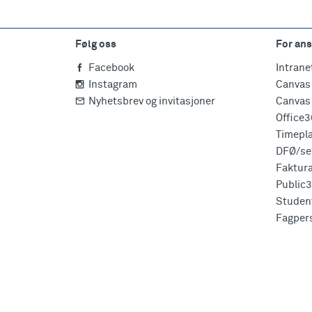
Følg oss
For ans
Facebook
Intrane
Instagram
Canvas 
Nyhetsbrev og invitasjoner
Canvas 
Office
Timepl
DFØ/sel
Faktur
Public
Studen
Fagper