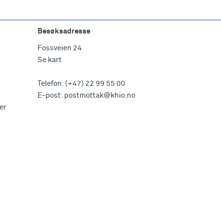
Besøksadresse
Fossveien 24
Se kart
Telefon:
(+47) 22 99 55 00
E-post:
postmottak@khio.no
er