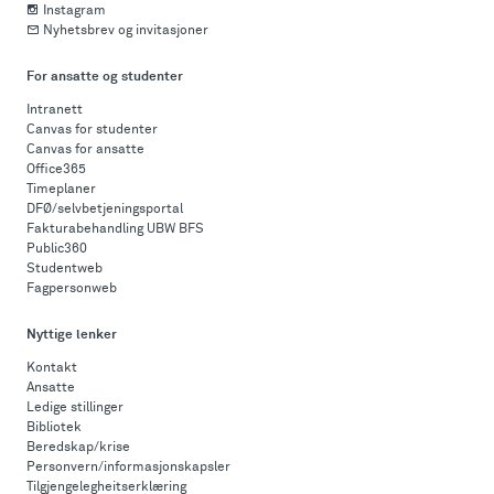
Instagram
Nyhetsbrev og invitasjoner
For ansatte og studenter
Intranett
Canvas for studenter
Canvas for ansatte
Office365
Timeplaner
DFØ/selvbetjeningsportal
Fakturabehandling UBW BFS
Public360
Studentweb
Fagpersonweb
Nyttige lenker
Kontakt
Ansatte
Ledige stillinger
Bibliotek
Beredskap/krise
Personvern/informasjonskapsler
Tilgjengelegheitserklæring