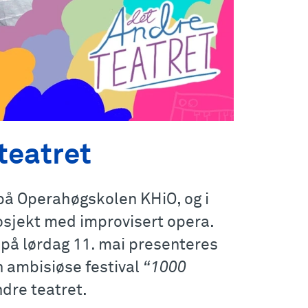
teatret
på Operahøgskolen KHiO, og i
rosjekt med improvisert opera.
 på lørdag 11. mai presenteres
n ambisiøse festival
“1000
dre teatret.