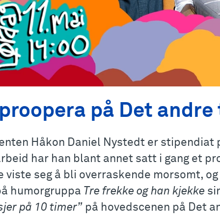
proopera på Det andre 
genten Håkon Daniel Nystedt er stipendiat 
arbeid har han blant annet satt i gang et p
e viste seg å bli overraskende morsomt, og
på humorgruppa
Tre frekke og han kjekke
si
sjer på 10 timer”
på hovedscenen på Det an