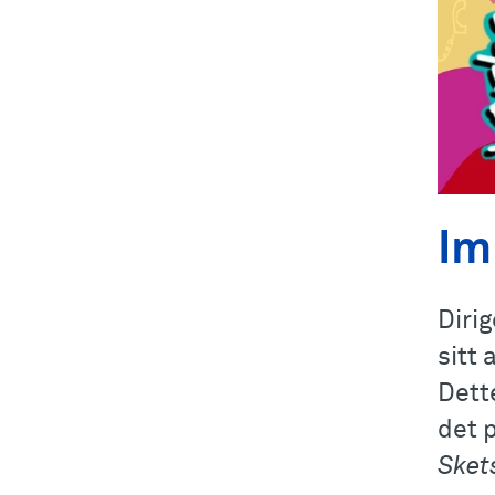
Im
Diri
sitt 
Dett
det 
Sket