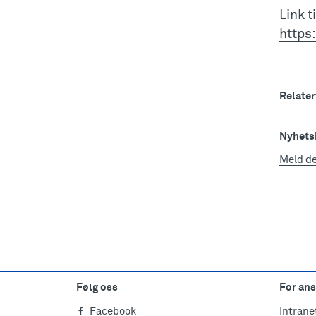
Link t
https
Relater
Nyhetsb
Meld d
Følg oss
For ans
Facebook
Intrane