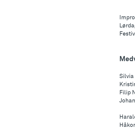
Impro
Lørda
Festi
Medv
Silvia
Krist
Filip
Johan
Haral
Håkon