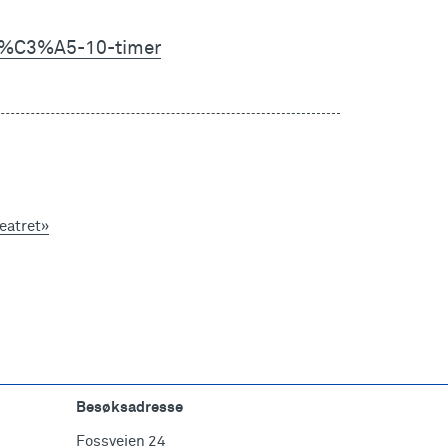
r-p%C3%A5-10-timer
eatret»
Besøksadresse
Fossveien 24