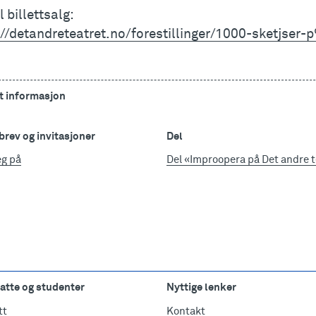
il billettsalg:
://detandreteatret.no/forestillinger/1000-sketjse
t informasjon
rev og invitasjoner
Del
eg på
Del «Improopera på Det andre t
atte og studenter
Nyttige lenker
tt
Kontakt