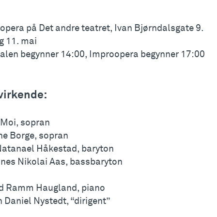
opera på Det andre teatret, Ivan Bjørndalsgate 9.
g 11. mai
valen begynner 14:00, Improopera begynner 17:00
irkende:
 Moi, sopran
ine Borge, sopran
 Natanael Håkestad, baryton
nes Nikolai Aas, bassbaryton
d Ramm Haugland, piano
 Daniel Nystedt, “dirigent”