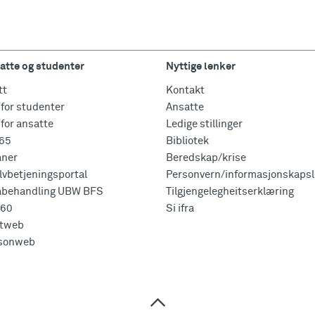
atte og studenter
Nyttige lenker
tt
Kontakt
for studenter
Ansatte
for ansatte
Ledige stillinger
365
Bibliotek
aner
Beredskap/krise
vbetjeningsportal
Personvern/informasjonskapsl
abehandling UBW BFS
Tilgjengelegheitserklæring
360
Si ifra
tweb
sonweb