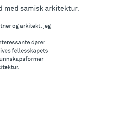
id med samisk arkitektur.
ner og arkitekt. jeg
nteressante dører
rives fellesskapets
 kunnskapsformer
itektur.