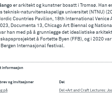
Nango
er arkitekt og kunstner bosatt i Tromsø. Han er
 teknisk-naturvitenskapelige universitet (NTNU) (20
Nordic Countries Pavilion, 18th International Venice 
023, Documenta 13, Chicago Art Biennal og National
ar han med på å grunnlegge det idealistiske arkitekt
skapsprosjektet å Fortette Byen (FFB), og i 2020 va
Bergen Internasjonal festival.
t informasjon
rev og invitasjoner
Del
eg på
Del «Art and Craft Lectures: J