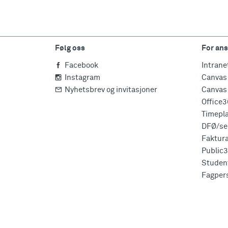
Følg oss
For ans
Facebook
Intrane
Instagram
Canvas 
Nyhetsbrev og invitasjoner
Canvas 
Office
Timepl
DFØ/sel
Faktur
Public
Studen
Fagper