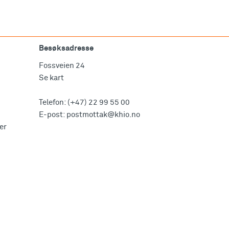
Besøksadresse
Fossveien 24
Se kart
Telefon:
(+47) 22 99 55 00
E-post:
postmottak@khio.no
er