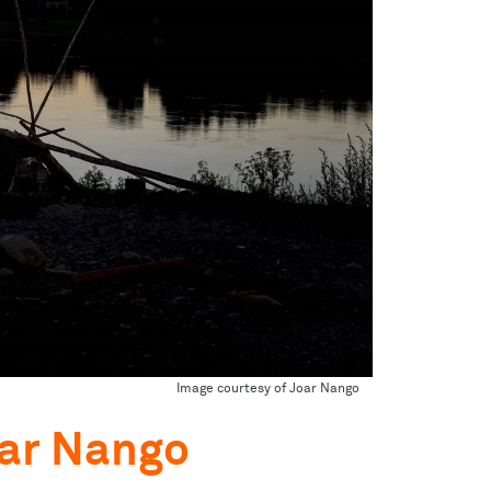
Image courtesy of Joar Nango
oar Nango