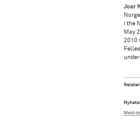
Joar 
Norges
i the 
May 2
2010 v
Felles
under 
Relater
Nyhetsb
Meld d