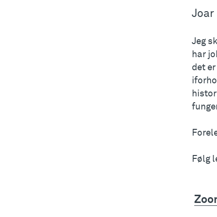
Joar
Jeg sk
har j
det e
iforho
histo
funger
Forele
Følg 
Zoo