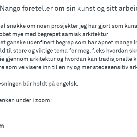
 Nango foreteller om sin kunst og sitt arbe
al snakke om noen prosjekter jeg har gjort som kunst
obbet mye med begrepet samisk arkitektur
r et ganske udenfinert begrep som har åpnet mange i
ld til store og viktige tema for meg. f.eks hvordan sk
rie gjennom arkitektur og hvordan kan tradisjonelle
e som veivisere inn til en ny og mer stedssensitiv ark
sningen blir holdt på engelsk.
lenken under i zoom:
m