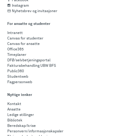
Facebook
Instagram
Nyhetsbrev og invitasjoner
For ansatte og studenter
Intranett
Canvas for studenter
Canvas for ansatte
Office365
Timeplaner
DFØ/selvbetjeningsportal
Fakturabehandling UBW BFS
Public360
Studentweb
Fagpersonweb
Nyttige lenker
Kontakt
Ansatte
Ledige stillinger
Bibliotek
Beredskap/krise
Personvern/informasjonskapsler