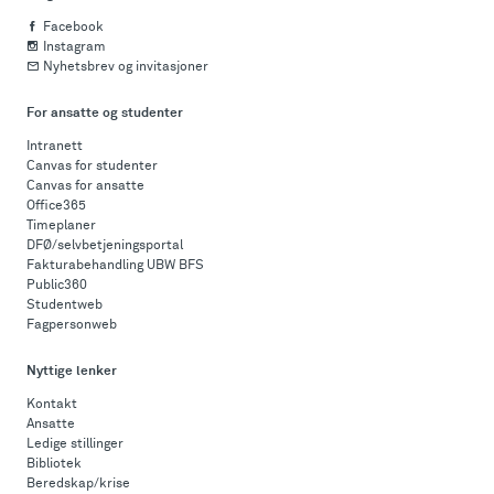
Facebook
Instagram
Nyhetsbrev og invitasjoner
For ansatte og studenter
Intranett
Canvas for studenter
Canvas for ansatte
Office365
Timeplaner
DFØ/selvbetjeningsportal
Fakturabehandling UBW BFS
Public360
Studentweb
Fagpersonweb
Nyttige lenker
Kontakt
Ansatte
Ledige stillinger
Bibliotek
Beredskap/krise