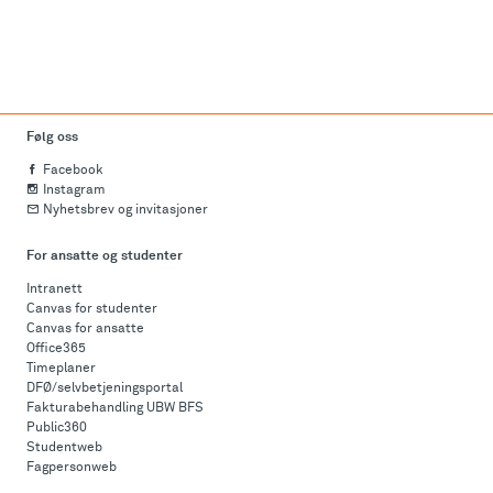
Følg oss
Facebook
Instagram
Nyhetsbrev og invitasjoner
For ansatte og studenter
Intranett
Canvas for studenter
Canvas for ansatte
Office365
Timeplaner
DFØ/selvbetjeningsportal
Fakturabehandling UBW BFS
Public360
Studentweb
Fagpersonweb