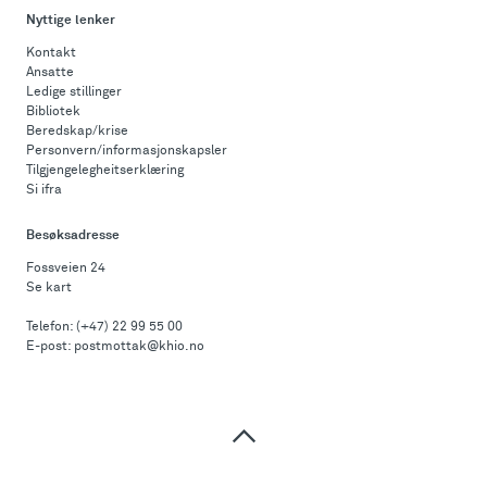
Nyttige lenker
Kontakt
Ansatte
Ledige stillinger
Bibliotek
Beredskap/krise
Personvern/informasjonskapsler
Tilgjengelegheitserklæring
Si ifra
Besøksadresse
Fossveien 24
Se kart
Telefon:
(+47) 22 99 55 00
E-post:
postmottak@khio.no