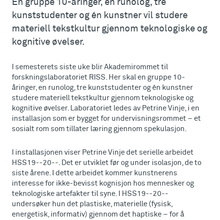
En gruppe 10-åringer, en runolog, tre
kunststudenter og én kunstner vil studere
materiell tekstkultur gjennom teknologiske og
kognitive øvelser.
I semesterets siste uke blir Akademirommet til
forskningslaboratoriet RISS. Her skal en gruppe 10-
åringer, en runolog, tre kunststudenter og én kunstner
studere materiell tekstkultur gjennom teknologiske og
kognitive øvelser. Laboratoriet ledes av Petrine Vinje, i en
installasjon som er bygget for undervisningsrommet – et
sosialt rom som tillater læring gjennom spekulasjon.
I installasjonen viser Petrine Vinje det serielle arbeidet
HSS19--20--. Det er utviklet før og under isolasjon, de to
siste årene. I dette arbeidet kommer kunstnerens
interesse for ikke-bevisst kognisjon hos mennesker og
teknologiske artefakter til syne. I HSS19--20--
undersøker hun det plastiske, materielle (fysisk,
energetisk, informativ) gjennom det haptiske – for å