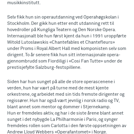
musikkinstitutt.
Selv fikk hun sin operautdanning ved Operahøgskolan i
Stockholm. Der gikk hun etter endt utdanning rett til
hovedroller på Kungliga Teatern og Den Norske Opera.
Internasjonalt ble hun først kjent da hun i 1991 uroppførte
Witold Lutoslawskis «Chantefables et Chantefleurs»
under Proms i Royal Albert Hall med komponisten selv som
dirigent. To år senere fikk hun sitt internasjonale opera-
gjennombrudd som Fiordiligi i «Cosi Fan Tutte» under de
prestisjefylte Salzburg-festspillene.
Siden har hun sunget på alle de store operascenene i
verden, hun har vært på turne med de mest kjente
orkestrene, og arbeidet med sin tids fremste dirigenter og
regissører. Hun har også vært jevnlig i norsk radio og TV,
blant annet som mentor og dommer i Stjernekamp.
Hun er fremdeles aktiv, og har i de siste årene blant annet
sunget i det nybygde La Philharmonie i Paris, og synger
fremdeles rollen som Carlotta i den første oppsetningen av
Andrew Lloyd Webbers «Operafantomet» i Norge.