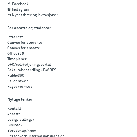
Facebook
Instagram
Nyhetsbrev og invitasjoner
For ansatte og studenter
Intranett
Canvas for studenter
Canvas for ansatte
Office365
Timeplaner
DFØ/selvbetjeningsportal
Fakturabehandling UBW BFS
Public360
Studentweb
Fagpersonweb
Nyttige lenker
Kontakt
Ansatte
Ledige stillinger
Bibliotek
Beredskap/krise
Personvern/informasjonskapsler